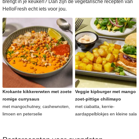
brengt in je keuken? Dan zijn de vegetarische recepten van
HelloFresh echt iets voor jou.
Krokante kikkererwten met zoete
Veggie kipburger met mango 
romige currysaus
zoet-pittige chilimayo
met mangochutney, cashewnoten,
met ciabatta, kerrie-
limoen en peterselie
aardappelblokjes en kleine sala