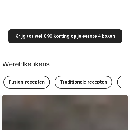
Krijg tot wel € 90 korting op je eerste 4 boxen
Wereldkeukens
Fusion-recepten
Traditionele recepten
Spa