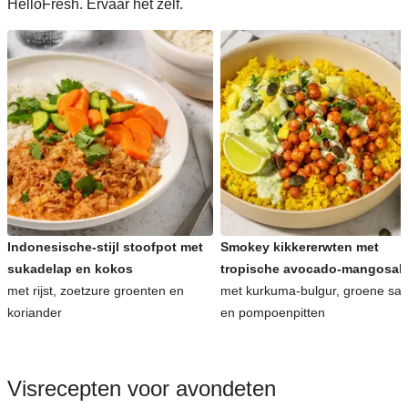
HelloFresh. Ervaar het zelf.
Indonesische-stijl stoofpot met
Smokey kikkererwten met
sukadelap en kokos
tropische avocado-mangosal
met rijst, zoetzure groenten en
met kurkuma-bulgur, groene sa
koriander
en pompoenpitten
Visrecepten voor avondeten