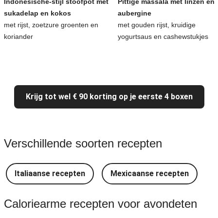
Indonesische-stijl stoofpot met
Pittige massala met linzen en
sukadelap en kokos
aubergine
met rijst, zoetzure groenten en
met gouden rijst, kruidige
koriander
yogurtsaus en cashewstukjes
Krijg tot wel € 90 korting op je eerste 4 boxen
Verschillende soorten recepten
Italiaanse recepten
Mexicaanse recepten
Caloriearme recepten voor avondeten