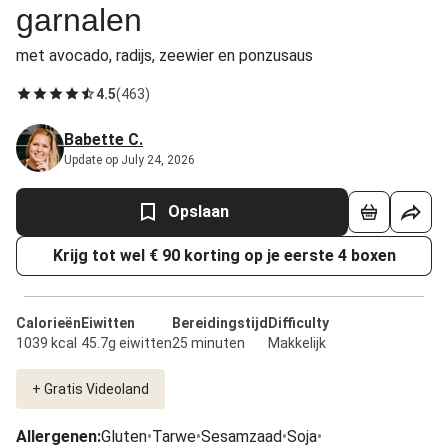
garnalen
met avocado, radijs, zeewier en ponzusaus
4.5
(
463
)
Babette C.
Update op July 24, 2026
Opslaan
Krijg tot wel € 90 korting op je eerste 4 boxen
Calorieën
Eiwitten
Bereidingstijd
Difficulty
1039 kcal
45.7g eiwitten
25 minuten
Makkelijk
+ Gratis Videoland
Allergenen
:
Gluten
•
Tarwe
•
Sesamzaad
•
Soja
•