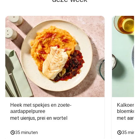
Heek met spekjes en zoete-
Kalkoen m
aardappelpuree
bloemkoo
met uienjus, prei en wortel
met aarda
35 minuten
35 minu