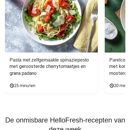
Pasta met zelfgemaakte spinaziepesto
Parelcous
met geroosterde cherrytomaatjes en 
met komko
grana padano
mosterdd
25 minuten
20 minu
De onmisbare HelloFresh-recepten van
deze week