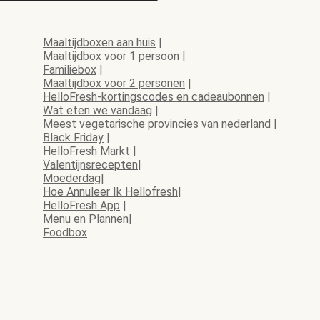
Maaltijdboxen aan huis
|
Maaltijdbox voor 1 persoon
|
Familiebox
|
Maaltijdbox voor 2 personen
|
HelloFresh-kortingscodes en cadeaubonnen
|
Wat eten we vandaag
|
Meest vegetarische provincies van nederland
|
Black Friday
|
HelloFresh Markt
|
Valentijnsrecepten
|
Moederdag
|
Hoe Annuleer Ik Hellofresh
|
HelloFresh App
|
Menu en Plannen
|
Foodbox