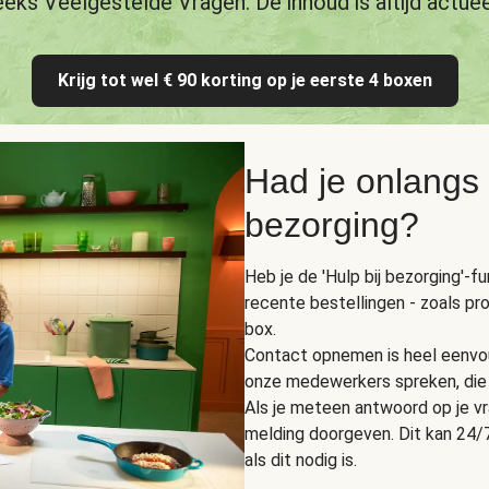
eeks Veelgestelde Vragen. De inhoud is altijd actuee
Krijg tot wel € 90 korting op je eerste 4 boxen
Had je onlangs
bezorging?
Heb je de 'Hulp bij bezorging'-f
recente bestellingen - zoals pr
box.
Contact opnemen is heel eenvou
onze medewerkers spreken, die 
Als je meteen antwoord op je vra
melding doorgeven. Dit kan 24/7
als dit nodig is.