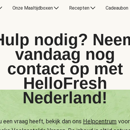
Onze Maaltijdboxen
Recepten
Cadeaubon
Hulp nodig? Nee
vandaag nog
contact op met
HelloFresh
Nederland!
u een vraag heeft, bekijk dan ons
Helpcentrum
voor