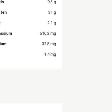
ls
9.3
g
tten
31
g
t
2.1
g
assium
616.2
mg
cium
32.8
mg
1.4
mg