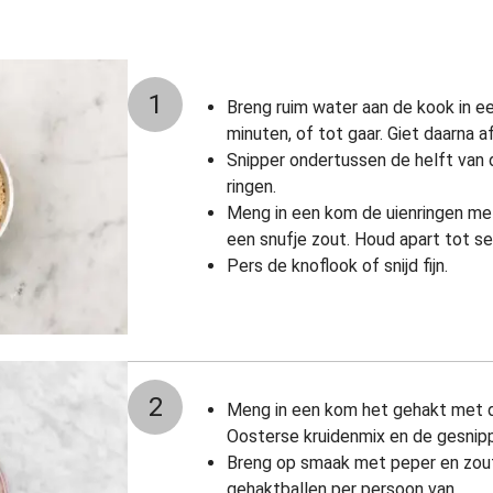
1
Breng ruim water aan de kook in ee
minuten, of tot gaar. Giet daarna a
Snipper ondertussen de helft van de
ringen.
Meng in een kom de uienringen met
een snufje zout. Houd apart tot se
Pers de knoflook of snijd fijn.
2
Meng in een kom het gehakt met d
Oosterse kruidenmix en de gesnipp
Breng op smaak met peper en zout
gehaktballen per persoon van.