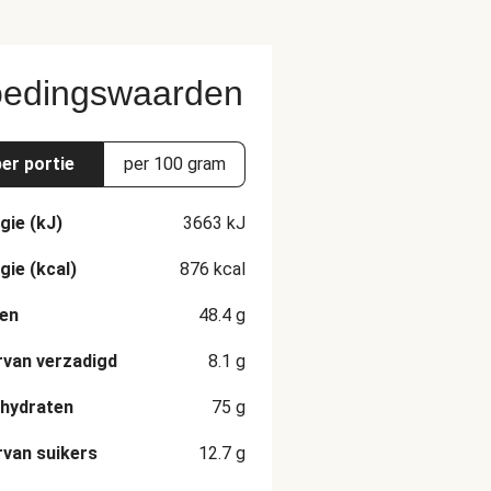
edingswaarden
per portie
per 100 gram
gie (kJ)
3663
kJ
gie (kcal)
876
kcal
en
48.4
g
van verzadigd
8.1
g
hydraten
75
g
van suikers
12.7
g