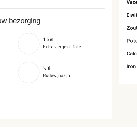
Veze
Eiwi
ouw bezorging
Zou
1.5 el
Pot
Extra vierge olijfolie
Cal
Iron
½ tl
Rodewijnazijn