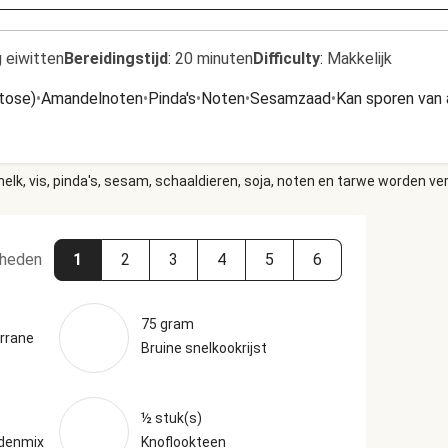
 eiwitten
Bereidingstijd
:
20 minuten
Difficulty
:
Makkelijk
ctose)
•
Amandelnoten
•
Pinda's
•
Noten
•
Sesamzaad
•
Kan sporen van 
elk, vis, pinda's, sesam, schaaldieren, soja, noten en tarwe worden ve
heden
1
2
3
4
5
6
75 gram
rrane
Bruine snelkookrijst
½ stuk(s)
idenmix
Knoflookteen