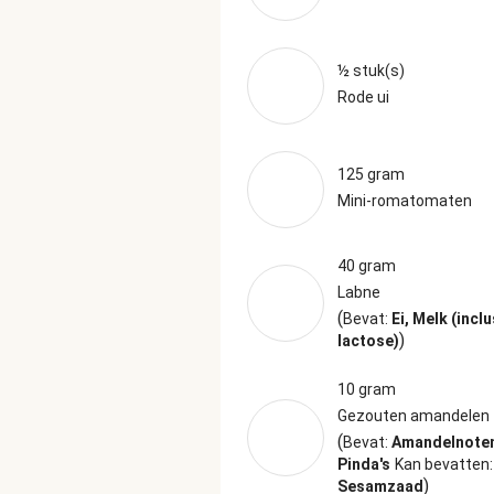
½ stuk(s)
Rode ui
125 gram
Mini-romatomaten
40 gram
Labne
(
Bevat:
Ei, Melk (inclu
)
lactose)
10 gram
Gezouten amandelen
(
Bevat:
Amandelnote
Pinda's
Kan bevatten
)
Sesamzaad