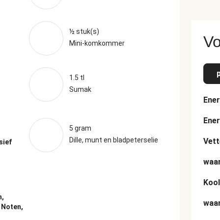
½ stuk(s)
Vo
Mini-komkommer
1.5 tl
Sumak
Ener
Ener
5 gram
Dille, munt en bladpeterselie
Vett
sief
waar
Kool
n,
waar
:
Noten,