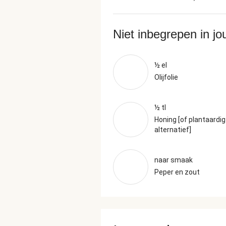
Niet inbegrepen in j
½ el
Olijfolie
½ tl
Honing [of plantaardig
alternatief]
naar smaak
Peper en zout