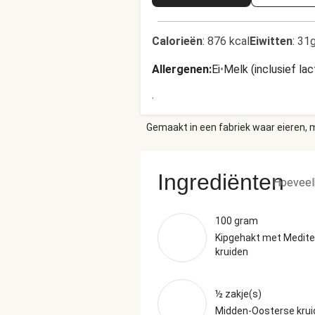
Calorieën
:
876 kcal
Eiwitten
:
31g
Allergenen
:
Ei
•
Melk (inclusief la
.
Gemaakt in een fabriek waar eieren, m
Ingrediënten
Hoeveel
100 gram
Kipgehakt met Medite
kruiden
½ zakje(s)
Midden-Oosterse kru