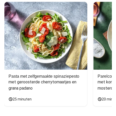
Pasta met zelfgemaakte spinaziepesto
Parelcous
met geroosterde cherrytomaatjes en 
met komko
grana padano
mosterdd
25 minuten
20 minu