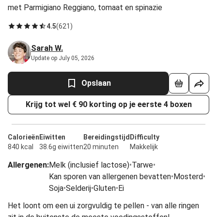
met Parmigiano Reggiano, tomaat en spinazie
4.5
(
621
)
Sarah W.
Update op July 05, 2026
Opslaan
Krijg tot wel € 90 korting op je eerste 4 boxen
Calorieën
Eiwitten
Bereidingstijd
Difficulty
840 kcal
38.6g eiwitten
20 minuten
Makkelijk
Allergenen
:
Melk (inclusief lactose)
•
Tarwe
•
Kan sporen van allergenen bevatten
•
Mosterd
•
Soja
•
Selderij
•
Gluten
•
Ei
Het loont om een ui zorgvuldig te pellen - van alle ringen