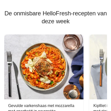
De onmisbare HelloFresh-recepten van
deze week
Gevulde varkenshaas met mozzarella
Kipfilet 