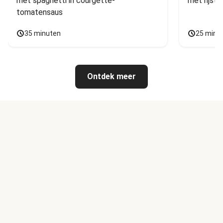
met spaghetti in courgette-
met rijst,
tomatensaus
35 minuten
25 minu
Ontdek meer