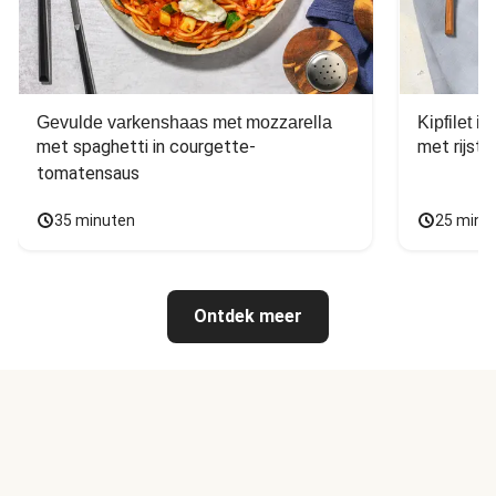
Gevulde varkenshaas met mozzarella
Kipfilet 
met spaghetti in courgette-
met rijst,
tomatensaus
35 minuten
25 minu
Ontdek meer