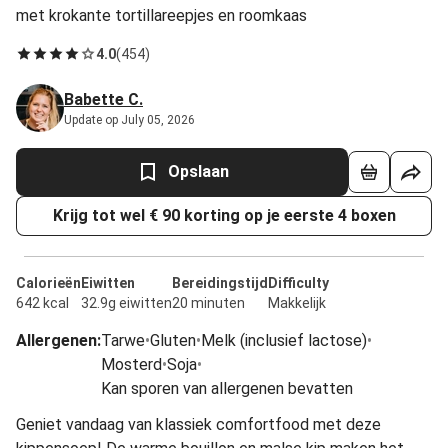
met krokante tortillareepjes en roomkaas
4.0
(
454
)
Babette C.
Update op July 05, 2026
Opslaan
Krijg tot wel € 90 korting op je eerste 4 boxen
Calorieën
Eiwitten
Bereidingstijd
Difficulty
642 kcal
32.9g eiwitten
20 minuten
Makkelijk
Allergenen
:
Tarwe
•
Gluten
•
Melk (inclusief lactose)
•
Mosterd
•
Soja
•
Kan sporen van allergenen bevatten
Geniet vandaag van klassiek comfortfood met deze