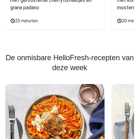
met geroosterde cherrytomaatjes en 
met komko
grana padano
mosterdd
25 minuten
20 minu
De onmisbare HelloFresh-recepten van
deze week