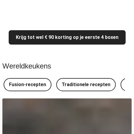
Krijg tot wel € 90 korting op je eerste 4 boxen
Wereldkeukens
Fusion-recepten
Traditionele recepten
Spa