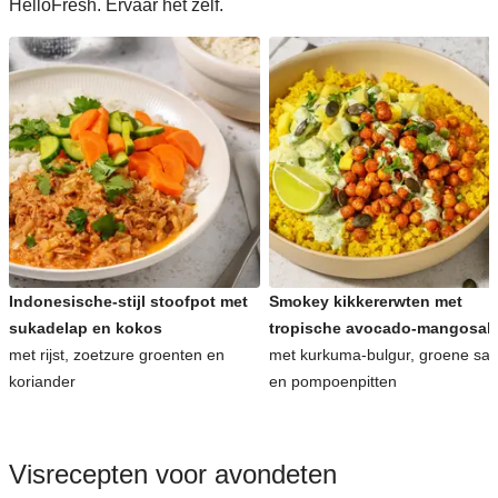
HelloFresh. Ervaar het zelf.
Indonesische-stijl stoofpot met
Smokey kikkererwten met
sukadelap en kokos
tropische avocado-mangosal
met rijst, zoetzure groenten en
met kurkuma-bulgur, groene sa
koriander
en pompoenpitten
Visrecepten voor avondeten