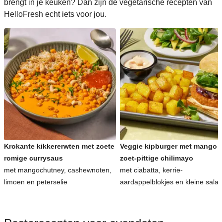
brengt in je keuken? Dan zijn de vegetarische recepten van
HelloFresh echt iets voor jou.
Krokante kikkererwten met zoete
Veggie kipburger met mango 
romige currysaus
zoet-pittige chilimayo
met mangochutney, cashewnoten,
met ciabatta, kerrie-
limoen en peterselie
aardappelblokjes en kleine sala