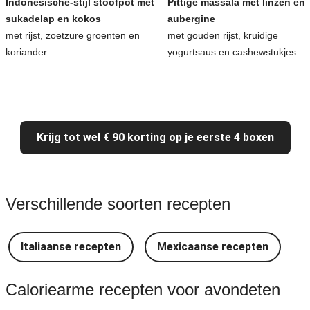
Indonesische-stijl stoofpot met
Pittige massala met linzen en
sukadelap en kokos
aubergine
met rijst, zoetzure groenten en
met gouden rijst, kruidige
koriander
yogurtsaus en cashewstukjes
Krijg tot wel € 90 korting op je eerste 4 boxen
Verschillende soorten recepten
Italiaanse recepten
Mexicaanse recepten
Caloriearme recepten voor avondeten