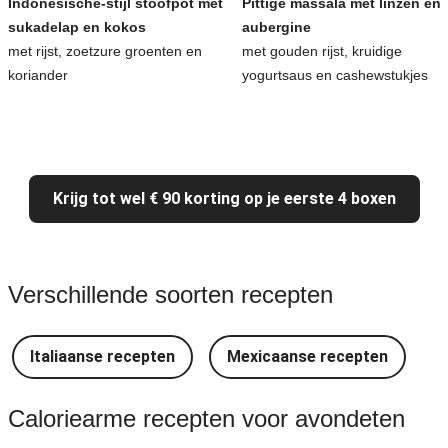
Indonesische-stijl stoofpot met
Pittige massala met linzen en
sukadelap en kokos
aubergine
met rijst, zoetzure groenten en
met gouden rijst, kruidige
koriander
yogurtsaus en cashewstukjes
Krijg tot wel € 90 korting op je eerste 4 boxen
Verschillende soorten recepten
Italiaanse recepten
Mexicaanse recepten
Caloriearme recepten voor avondeten