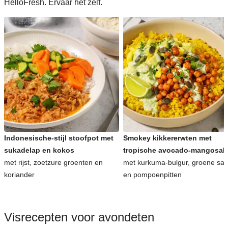
HelloFresh. Ervaar het zelf.
Indonesische-stijl stoofpot met
Smokey kikkererwten met
sukadelap en kokos
tropische avocado-mangosal
met rijst, zoetzure groenten en
met kurkuma-bulgur, groene sa
koriander
en pompoenpitten
Visrecepten voor avondeten