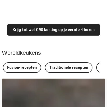
Krijg tot wel € 90 korting op je eerste 4 boxen
Wereldkeukens
Fusion-recepten
Traditionele recepten
Spa