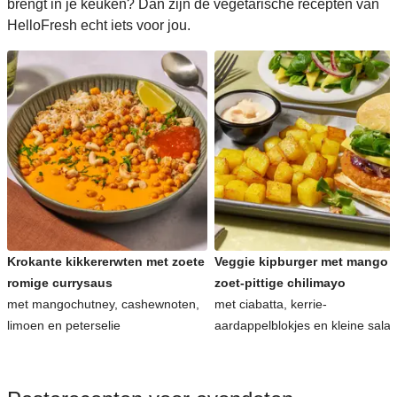
brengt in je keuken? Dan zijn de vegetarische recepten van
HelloFresh echt iets voor jou.
Krokante kikkererwten met zoete
Veggie kipburger met mango 
romige currysaus
zoet-pittige chilimayo
met mangochutney, cashewnoten,
met ciabatta, kerrie-
limoen en peterselie
aardappelblokjes en kleine sala