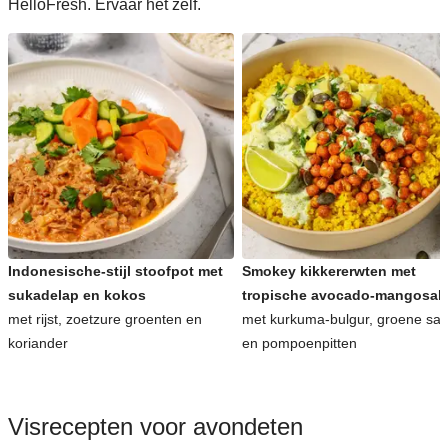
HelloFresh. Ervaar het zelf.
Indonesische-stijl stoofpot met
Smokey kikkererwten met
sukadelap en kokos
tropische avocado-mangosal
met rijst, zoetzure groenten en
met kurkuma-bulgur, groene sa
koriander
en pompoenpitten
Visrecepten voor avondeten