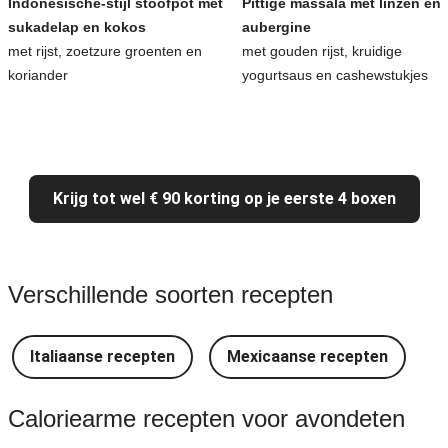
Indonesische-stijl stoofpot met
Pittige massala met linzen en
sukadelap en kokos
aubergine
met rijst, zoetzure groenten en
met gouden rijst, kruidige
koriander
yogurtsaus en cashewstukjes
Krijg tot wel € 90 korting op je eerste 4 boxen
Verschillende soorten recepten
Italiaanse recepten
Mexicaanse recepten
Caloriearme recepten voor avondeten