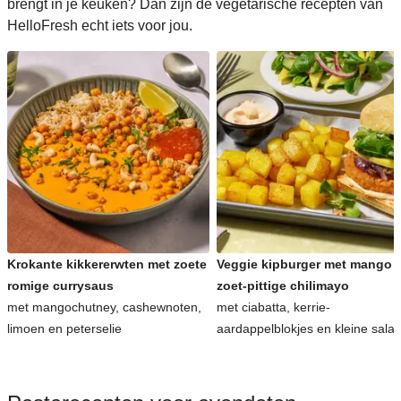
brengt in je keuken? Dan zijn de vegetarische recepten van
HelloFresh echt iets voor jou.
Krokante kikkererwten met zoete
Veggie kipburger met mango 
romige currysaus
zoet-pittige chilimayo
met mangochutney, cashewnoten,
met ciabatta, kerrie-
limoen en peterselie
aardappelblokjes en kleine sala