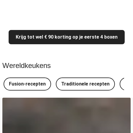
Krijg tot wel € 90 korting op je eerste 4 boxen
Wereldkeukens
Fusion-recepten
Traditionele recepten
Spa