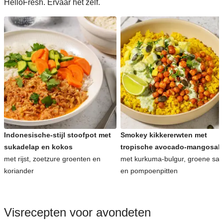
HelloFresh. Ervaar het zelf.
Indonesische-stijl stoofpot met
Smokey kikkererwten met
sukadelap en kokos
tropische avocado-mangosal
met rijst, zoetzure groenten en
met kurkuma-bulgur, groene sa
koriander
en pompoenpitten
Visrecepten voor avondeten