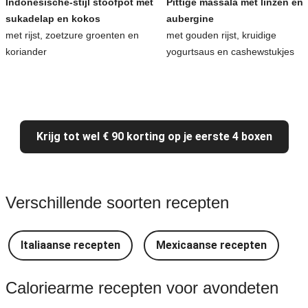
Indonesische-stijl stoofpot met
Pittige massala met linzen en
sukadelap en kokos
aubergine
met rijst, zoetzure groenten en
met gouden rijst, kruidige
koriander
yogurtsaus en cashewstukjes
Krijg tot wel € 90 korting op je eerste 4 boxen
Verschillende soorten recepten
Italiaanse recepten
Mexicaanse recepten
Caloriearme recepten voor avondeten