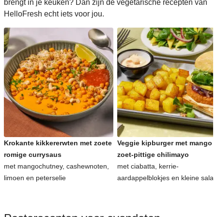
brengt in je keuken? Dan zijn de vegetarische recepten van
HelloFresh echt iets voor jou.
Krokante kikkererwten met zoete
Veggie kipburger met mango 
romige currysaus
zoet-pittige chilimayo
met mangochutney, cashewnoten,
met ciabatta, kerrie-
limoen en peterselie
aardappelblokjes en kleine sala