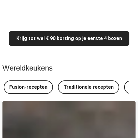
Krijg tot wel € 90 korting op je eerste 4 boxen
Wereldkeukens
Fusion-recepten
Traditionele recepten
Spa