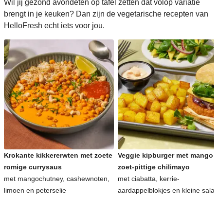
Wil jij gezond avondeten op tafel zetten dat volop variatie
brengt in je keuken? Dan zijn de vegetarische recepten van
HelloFresh echt iets voor jou.
Krokante kikkererwten met zoete
Veggie kipburger met mango 
romige currysaus
zoet-pittige chilimayo
met mangochutney, cashewnoten,
met ciabatta, kerrie-
limoen en peterselie
aardappelblokjes en kleine sala