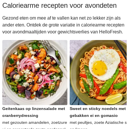
Caloriearme recepten voor avondeten
Gezond eten om mee af te vallen kan net zo lekker zijn als
ander eten. Ontdek de grote variatie in caloriearme recepten
voor avondmaaltijden voor gewichtsverlies van HelloFresh.
Geitenkaas op linzensalade met
Sweet en sticky noedels met
cranberrydressing
gebakken ei en gomasio
met gezouten amandelen, zoetzure
met peultjes, zoete Aziatische s