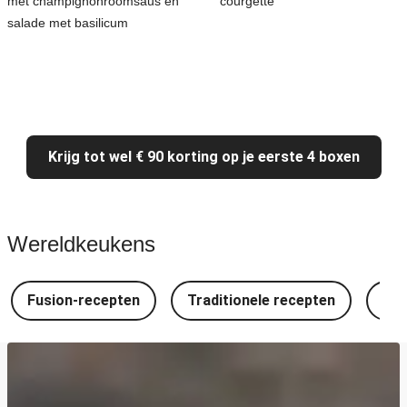
met champignonroomsaus en
courgette
salade met basilicum
Krijg tot wel € 90 korting op je eerste 4 boxen
Wereldkeukens
Fusion-recepten
Traditionele recepten
Spa