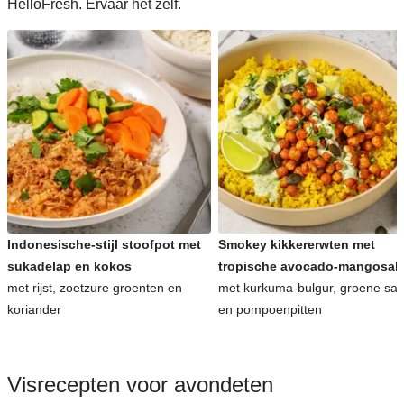
HelloFresh. Ervaar het zelf.
Indonesische-stijl stoofpot met
Smokey kikkererwten met
sukadelap en kokos
tropische avocado-mangosal
met rijst, zoetzure groenten en
met kurkuma-bulgur, groene sa
koriander
en pompoenpitten
Visrecepten voor avondeten