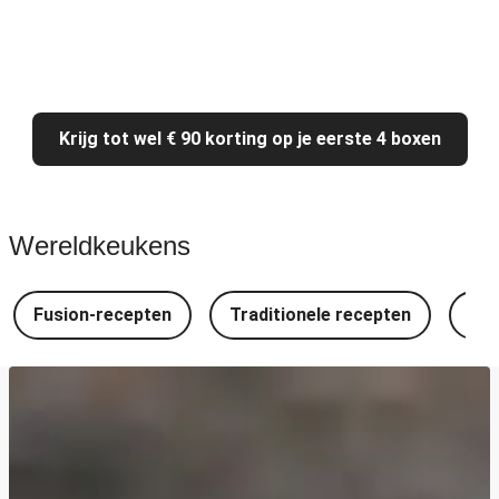
Krijg tot wel € 90 korting op je eerste 4 boxen
Wereldkeukens
Fusion-recepten
Traditionele recepten
Spa