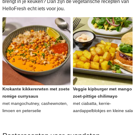
brengt in je keuken? Dan zijn de vegetarische recepten van
HelloFresh echt iets voor jou.
Krokante kikkererwten met zoete
Veggie kipburger met mango 
romige currysaus
zoet-pittige chilimayo
met mangochutney, cashewnoten,
met ciabatta, kerrie-
limoen en peterselie
aardappelblokjes en kleine sala