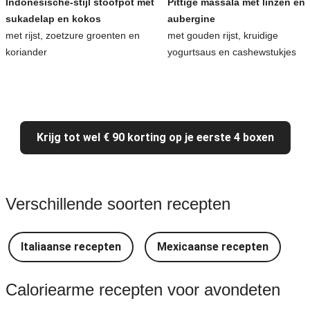
Indonesische-stijl stoofpot met
Pittige massala met linzen en
sukadelap en kokos
aubergine
met rijst, zoetzure groenten en
met gouden rijst, kruidige
koriander
yogurtsaus en cashewstukjes
Krijg tot wel € 90 korting op je eerste 4 boxen
Verschillende soorten recepten
Italiaanse recepten
Mexicaanse recepten
Caloriearme recepten voor avondeten