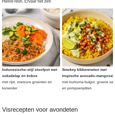
HelloFresh. Ervaar het zelf.
Indonesische-stijl stoofpot met
Smokey kikkererwten met
sukadelap en kokos
tropische avocado-mangosal
met rijst, zoetzure groenten en
met kurkuma-bulgur, groene sa
koriander
en pompoenpitten
Visrecepten voor avondeten