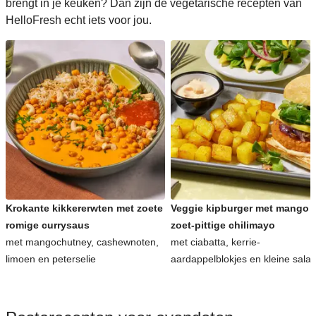
brengt in je keuken? Dan zijn de vegetarische recepten van
HelloFresh echt iets voor jou.
Krokante kikkererwten met zoete
Veggie kipburger met mango 
romige currysaus
zoet-pittige chilimayo
met mangochutney, cashewnoten,
met ciabatta, kerrie-
limoen en peterselie
aardappelblokjes en kleine sala