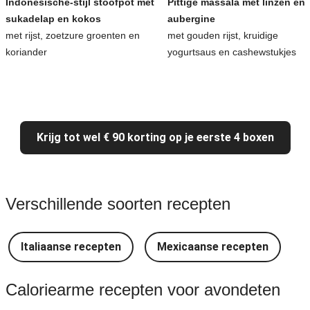
Indonesische-stijl stoofpot met
Pittige massala met linzen en
sukadelap en kokos
aubergine
met rijst, zoetzure groenten en
met gouden rijst, kruidige
koriander
yogurtsaus en cashewstukjes
Krijg tot wel € 90 korting op je eerste 4 boxen
Verschillende soorten recepten
Italiaanse recepten
Mexicaanse recepten
Caloriearme recepten voor avondeten