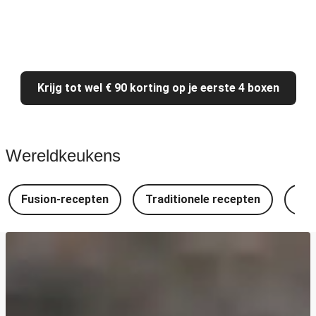
Krijg tot wel € 90 korting op je eerste 4 boxen
Wereldkeukens
Fusion-recepten
Traditionele recepten
Spa