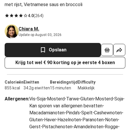
met rijst, Vietnamese saus en broccoli
4.0
(
264
)
Chiara M.
Update op August 03, 2026
Opslaan
Krijg tot wel € 90 korting op je eerste 4 boxen
Calorieën
Eiwitten
Bereidingstijd
Difficulty
855 kcal
34.2g eiwitten
15 minuten
Makkelijk
Allergenen
:
Vis
•
Soja
•
Mosterd
•
Tarwe
•
Gluten
•
Mosterd
•
Soja
•
Kan sporen van allergenen bevatten
•
Macadamianoten
•
Pinda's
•
Spelt
•
Cashewnoten
•
Gluten
•
Haver
•
Hazelnoten
•
Paranoten
•
Noten
•
Gerst
•
Pistachenoten
•
Amandelnoten
•
Rogge
•