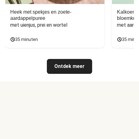
Heek met spekjes en zoete-
Kalkoen m
aardappelpuree
bloemkoo
met uienjus, prei en wortel
met aarda
35 minuten
35 minu
Ontdek meer