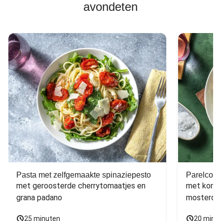
avondeten
Pasta met zelfgemaakte spinaziepesto
Parelcous
met geroosterde cherrytomaatjes en 
met komko
grana padano
mosterdd
25 minuten
20 minu