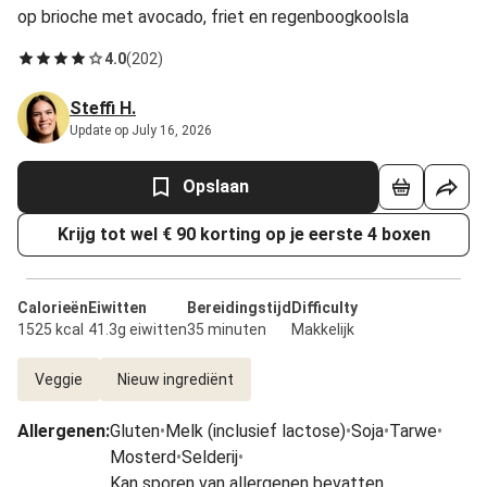
op brioche met avocado, friet en regenboogkoolsla
4.0
(
202
)
Steffi H.
Update op July 16, 2026
Opslaan
Krijg tot wel € 90 korting op je eerste 4 boxen
Calorieën
Eiwitten
Bereidingstijd
Difficulty
1525 kcal
41.3g eiwitten
35 minuten
Makkelijk
Veggie
Nieuw ingrediënt
Allergenen
:
Gluten
•
Melk (inclusief lactose)
•
Soja
•
Tarwe
•
Mosterd
•
Selderij
•
Kan sporen van allergenen bevatten