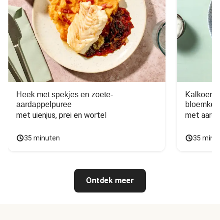
Heek met spekjes en zoete-
Kalkoen m
aardappelpuree
bloemkoo
met uienjus, prei en wortel
met aarda
35 minuten
35 minu
Ontdek meer