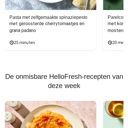
Pasta met zelfgemaakte spinaziepesto
Parelcous
met geroosterde cherrytomaatjes en 
met komko
grana padano
mosterdd
25 minuten
20 minu
De onmisbare HelloFresh-recepten van
deze week