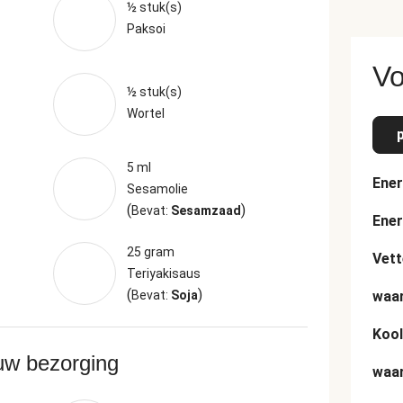
½ stuk(s)
Paksoi
Vo
½ stuk(s)
Wortel
5 ml
Ener
Sesamolie
(
)
Bevat:
Sesamzaad
Ener
25 gram
Vett
Teriyakisaus
(
)
Bevat:
Soja
waar
Kool
ouw bezorging
waar