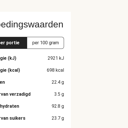
edingswaarden
per portie
per 100 gram
gie (kJ)
2921
kJ
gie (kcal)
698
kcal
en
22.4
g
van verzadigd
3.5
g
hydraten
92.8
g
van suikers
23.7
g