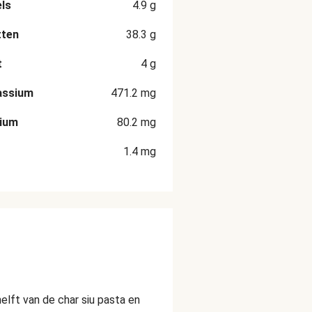
ls
4.9
g
tten
38.3
g
t
4
g
assium
471.2
mg
cium
80.2
mg
1.4
mg
elft van de char siu pasta en