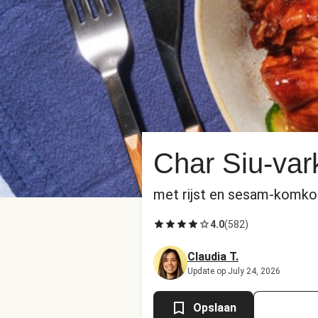
Char Siu-var
met rijst en sesam-komk
4.0
(
582
)
Claudia T.
Update op July 24, 2026
Opslaan