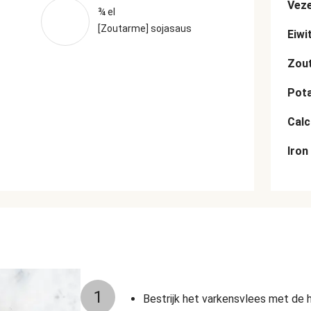
Veze
¾ el
[Zoutarme] sojasaus
Eiwi
Zou
Pot
Cal
Iron
1
Bestrijk het varkensvlees met de h