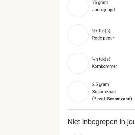
75 gram
Jasmijnrijst
¼ stuk(s)
Rode peper
¼ stuk(s)
Komkommer
2.5 gram
Sesamzaad
(
)
Bevat:
Sesamzaad
Niet inbegrepen in j