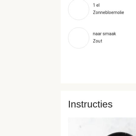
1 el
Zonnebloemolie
naar smaak
Zout
Instructies