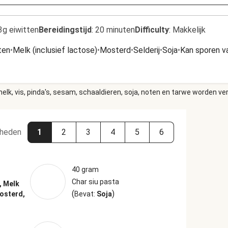
3g eiwitten
Bereidingstijd
:
20 minuten
Difficulty
:
Makkelijk
ten
•
Melk (inclusief lactose)
•
Mosterd
•
Selderij
•
Soja
•
Kan sporen v
elk, vis, pinda's, sesam, schaaldieren, soja, noten en tarwe worden ve
heden
1
2
3
4
5
6
40 gram
Char siu pasta
, Melk
(
)
Mosterd,
Bevat:
Soja