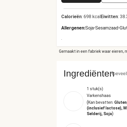
Calorieën
:
698 kcal
Eiwitten
:
38.
Allergenen
:
Soja
•
Sesamzaad
•
Glu
.
Gemaakt in een fabriek waar eieren, m
Ingrediënten
Hoeveel
1 stuk(s)
Varkenshaas
(
Kan bevatten:
Gluten
(inclusief lactose), 
)
Selderij, Soja