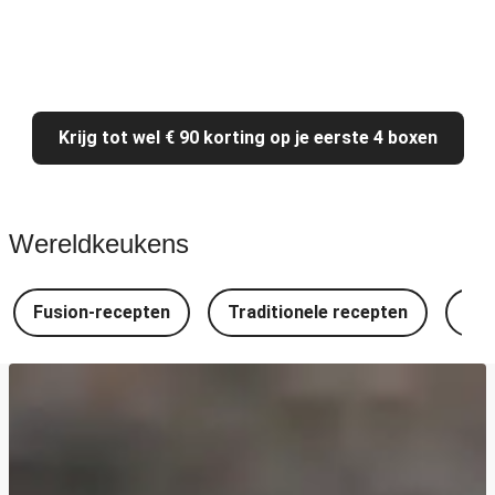
Krijg tot wel € 90 korting op je eerste 4 boxen
Wereldkeukens
Fusion-recepten
Traditionele recepten
Spa