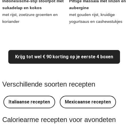
Indonesische-stijl stoofpot met
Pittige massala met linzen en
sukadelap en kokos
aubergine
met rijst, zoetzure groenten en
met gouden rijst, kruidige
koriander
yogurtsaus en cashewstukjes
Krijg tot wel € 90 korting op je eerste 4 boxen
Verschillende soorten recepten
Italiaanse recepten
Mexicaanse recepten
Caloriearme recepten voor avondeten