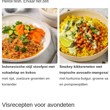
HelloFresh. Ervaar het zelf.
Indonesische-stijl stoofpot met
Smokey kikkererwten met
sukadelap en kokos
tropische avocado-mangosal
met rijst, zoetzure groenten en
met kurkuma-bulgur, groene sa
koriander
en pompoenpitten
Visrecepten voor avondeten