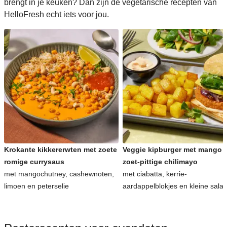
brengt in je keuken? Dan zijn de vegetarische recepten van
HelloFresh echt iets voor jou.
Krokante kikkererwten met zoete
Veggie kipburger met mango 
romige currysaus
zoet-pittige chilimayo
met mangochutney, cashewnoten,
met ciabatta, kerrie-
limoen en peterselie
aardappelblokjes en kleine sala