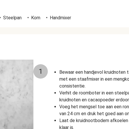
n
•
Steelpan
•
Kom
•
Handmixer
1
Bewaar een handjevol kruidnoten te
met een staafmixer in een mengko
consistentie.
Verhit de roomboter in een steel
kruidnoten en cacaopoeder erdoor
Voeg het mengsel toe aan een r
van 24 cm en druk het goed aan 
Laat de kruidnootbodem afkoelen i
klaar is.