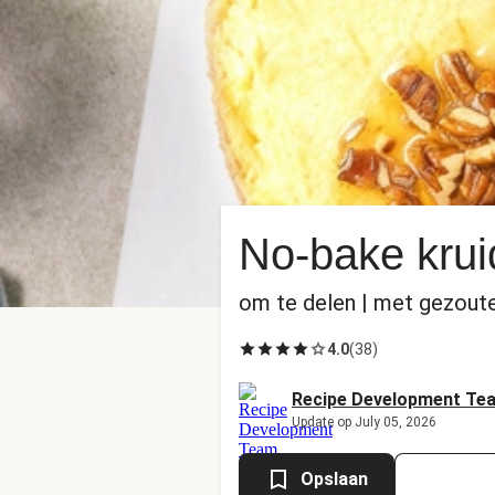
No-bake kru
om te delen | met gezout
4.0
(
38
)
Recipe Development Te
Update op July 05, 2026
Opslaan