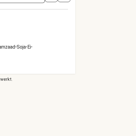
amzaad
•
Soja
•
Ei
•
rwerkt.