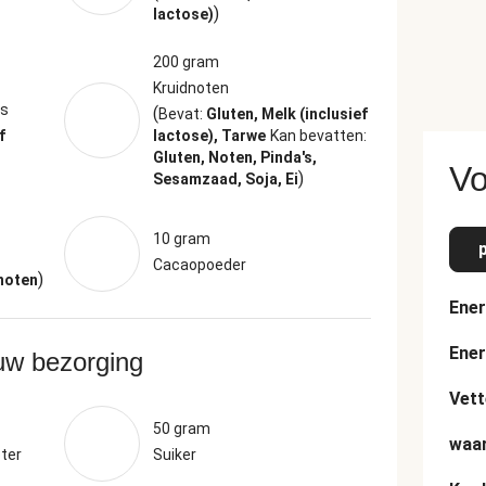
)
lactose)
200 gram
Kruidnoten
us
(
Bevat:
Gluten, Melk (inclusief
f
lactose), Tarwe
Kan bevatten:
Gluten, Noten, Pinda's,
Vo
)
Sesamzaad, Soja, Ei
10 gram
Cacaopoeder
)
noten
Ener
Ener
ouw bezorging
Vett
50 gram
waar
ter
Suiker