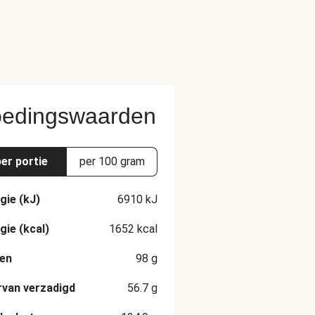
edingswaarden
per portie
per 100 gram
gie (kJ)
6910
kJ
gie (kcal)
1652
kcal
en
98
g
van verzadigd
56.7
g