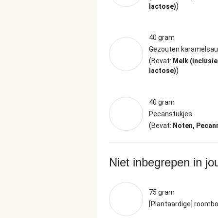
)
lactose)
40 gram
Gezouten karamelsa
(
Bevat:
Melk (inclusie
)
lactose)
40 gram
Pecanstukjes
(
Bevat:
Noten, Pecan
Niet inbegrepen in j
75 gram
[Plantaardige] roombo