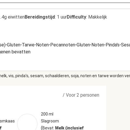
.4g eiwitten
Bereidingstijd
:
1 uur
Difficulty
:
Makkelijk
se)
•
Gluten
•
Tarwe
•
Noten
•
Pecannoten
•
Gluten
•
Noten
•
Pinda's
•
Ses
rgenen bevatten
elk, vis, pinda's, sesam, schaaldieren, soja, noten en tarwe worden ve
/
Voor 2 personen
200 ml
roomkaas
Slagroom
(
f
Bevat:
Melk (inclusief