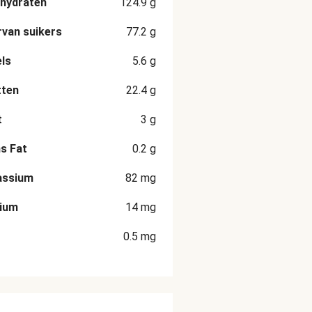
hydraten
124.9
g
van suikers
77.2
g
ls
5.6
g
tten
22.4
g
t
3
g
s Fat
0.2
g
assium
82
mg
cium
14
mg
0.5
mg