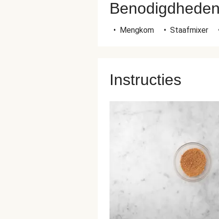
Benodigdhede
•
Mengkom
•
Staafmixer
Instructies