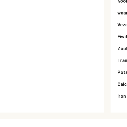
Kool
waar
Veze
Eiwi
Zou
Tran
Pot
Cal
Iron