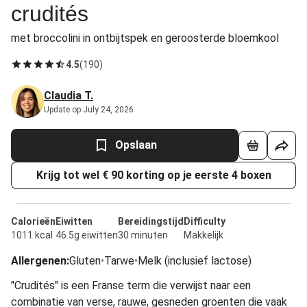
crudités
met broccolini in ontbijtspek en geroosterde bloemkool
4.5
(
190
)
Claudia T.
Update op July 24, 2026
Opslaan
Krijg tot wel € 90 korting op je eerste 4 boxen
Calorieën
Eiwitten
Bereidingstijd
Difficulty
1011 kcal
46.5g eiwitten
30 minuten
Makkelijk
Allergenen
:
Gluten
•
Tarwe
•
Melk (inclusief lactose)
"Crudités" is een Franse term die verwijst naar een
combinatie van verse, rauwe, gesneden groenten die vaak