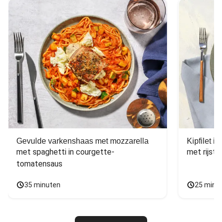
Gevulde varkenshaas met mozzarella
Kipfilet 
met spaghetti in courgette-
met rijst,
tomatensaus
35 minuten
25 minu