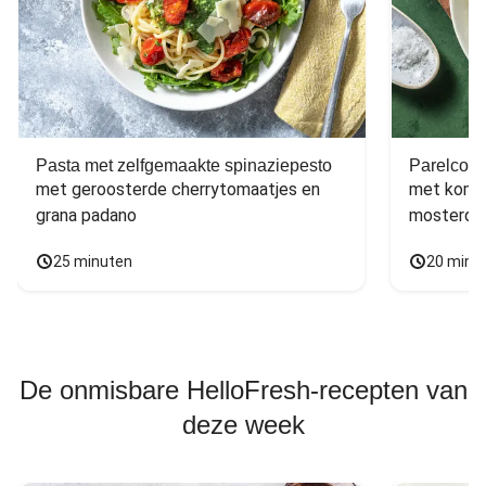
Pasta met zelfgemaakte spinaziepesto
Parelcous
met geroosterde cherrytomaatjes en 
met komko
grana padano
mosterdd
25 minuten
20 minu
De onmisbare HelloFresh-recepten van
deze week