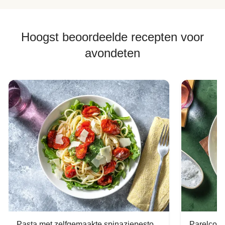
Hoogst beoordeelde recepten voor
avondeten
Pasta met zelfgemaakte spinaziepesto
Parelcous