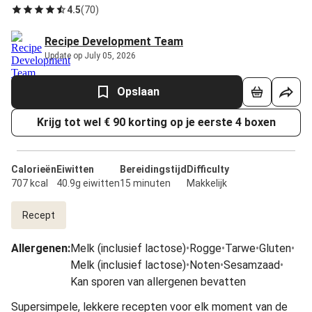
4.5
(
70
)
Recipe Development Team
Update op July 05, 2026
Opslaan
Krijg tot wel € 90 korting op je eerste 4 boxen
Calorieën
Eiwitten
Bereidingstijd
Difficulty
707 kcal
40.9g eiwitten
15 minuten
Makkelijk
Recept
Allergenen
:
Melk (inclusief lactose)
•
Rogge
•
Tarwe
•
Gluten
•
Melk (inclusief lactose)
•
Noten
•
Sesamzaad
•
Kan sporen van allergenen bevatten
Supersimpele, lekkere recepten voor elk moment van de