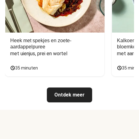
Heek met spekjes en zoete-
Kalkoen m
aardappelpuree
bloemkoo
met uienjus, prei en wortel
met aarda
35 minuten
35 minu
Ontdek meer