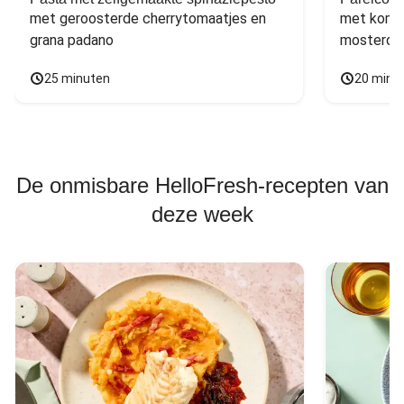
met geroosterde cherrytomaatjes en 
met komko
grana padano
mosterdd
25 minuten
20 minu
De onmisbare HelloFresh-recepten van
deze week