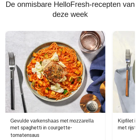
De onmisbare HelloFresh-recepten van
deze week
Gevulde varkenshaas met mozzarella
Kipfilet 
met spaghetti in courgette-
met rijst,
tomatensaus