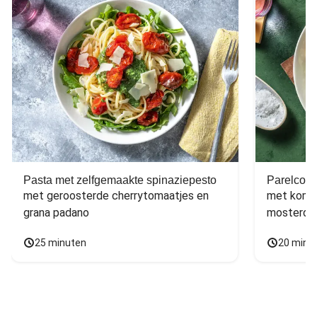
Pasta met zelfgemaakte spinaziepesto
Parelcous
met geroosterde cherrytomaatjes en 
met komko
grana padano
mosterdd
25 minuten
20 minu