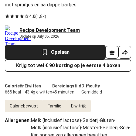
met spruitjes en aardappelpartjes
4.0
(
1,8k
)
Recipe Development Team
Update op July 05, 2026
Opslaan
Krijg tot wel € 90 korting op je eerste 4 boxen
Calorieën
Eiwitten
Bereidingstijd
Difficulty
665 kcal
43.4g eiwitten
45 minuten
Gemiddeld
Caloriebewust
Familie
Eiwitrijk
Allergenen
:
Melk (inclusief lactose)
•
Selderij
•
Gluten
•
Melk (inclusief lactose)
•
Mosterd
•
Selderij
•
Soja
•
Kan sporen van allergenen bevatten