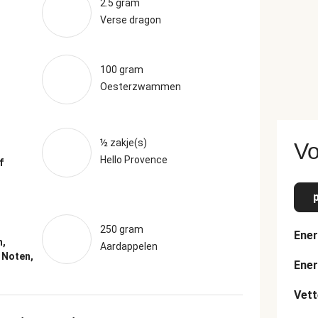
2.5 gram
Verse dragon
100 gram
Oesterzwammen
½ zakje(s)
Vo
Hello Provence
f
250 gram
Ener
n,
Aardappelen
:
Noten,
Ener
Vett