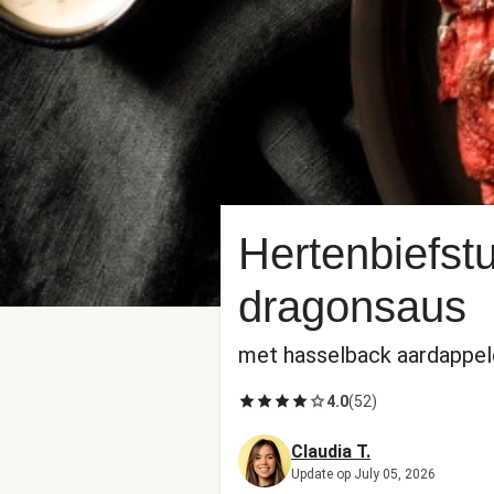
Hertenbiefs
dragonsaus
met hasselback aardappel
4.0
(
52
)
Claudia T.
Update op July 05, 2026