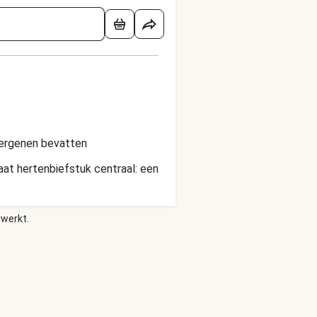
lergenen bevatten
aat hertenbiefstuk centraal: een
rwerkt.