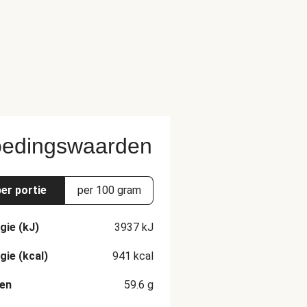
edingswaarden
per portie
per 100 gram
gie (kJ)
3937
kJ
gie (kcal)
941
kcal
en
59.6
g