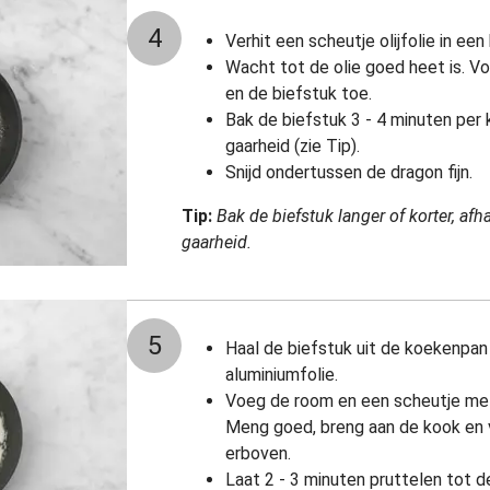
4
Verhit een scheutje olijfolie in e
Wacht tot de olie goed heet is. V
en de biefstuk toe.
Bak de biefstuk 3 - 4 minuten per
gaarheid (zie Tip).
Snijd ondertussen de dragon fijn.
Tip:
Bak de biefstuk langer of korter, af
gaarheid.
5
Haal de biefstuk uit de koekenpan
aluminiumfolie.
Voeg de room en een scheutje mel
Meng goed, breng aan de kook en v
erboven.
Laat 2 - 3 minuten pruttelen tot d