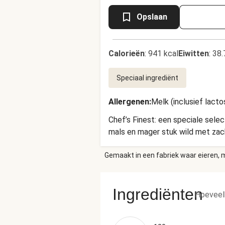
Opslaan
Calorieën
:
941 kcal
Eiwitten
:
38.
Speciaal ingrediënt
Allergenen
:
Melk (inclusief lacto
Chef’s Finest: een speciale sele
mals en mager stuk wild met zac
Gemaakt in een fabriek waar eieren, m
Ingrediënten
Hoeveel