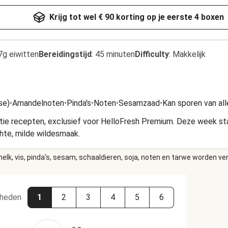
Krijg tot wel € 90 korting op je eerste 4 boxen
7g eiwitten
Bereidingstijd
:
45 minuten
Difficulty
:
Makkelijk
se)
•
Amandelnoten
•
Pinda's
•
Noten
•
Sesamzaad
•
Kan sporen van al
ctie recepten, exclusief voor HelloFresh Premium. Deze week st
hte, milde wildesmaak.
elk, vis, pinda's, sesam, schaaldieren, soja, noten en tarwe worden ve
heden
1
2
3
4
5
6