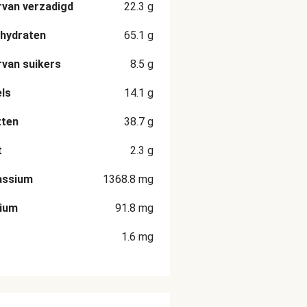
van verzadigd
22.3
g
hydraten
65.1
g
van suikers
8.5
g
ls
14.1
g
tten
38.7
g
t
2.3
g
assium
1368.8
mg
cium
91.8
mg
1.6
mg