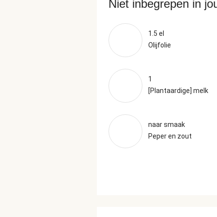
Niet inbegrepen in j
1.5 el
Olijfolie
1
[Plantaardige] melk
naar smaak
Peper en zout