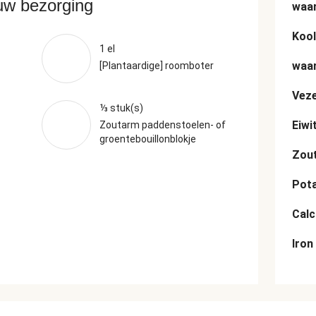
ouw bezorging
waar
Kool
1 el
waar
[Plantaardige] roomboter
Veze
⅓ stuk(s)
Eiwi
Zoutarm paddenstoelen- of
groentebouillonblokje
Zou
Pot
Cal
Iron