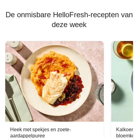
De onmisbare HelloFresh-recepten van
deze week
Heek met spekjes en zoete-
Kalkoen m
aardappelpuree
bloemkoo