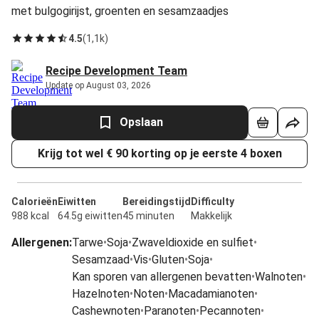
met bulgogirijst, groenten en sesamzaadjes
4.5
(
1,1k
)
Recipe Development Team
Update op August 03, 2026
Opslaan
Krijg tot wel € 90 korting op je eerste 4 boxen
Calorieën
Eiwitten
Bereidingstijd
Difficulty
988 kcal
64.5g eiwitten
45 minuten
Makkelijk
Allergenen
:
Tarwe
•
Soja
•
Zwaveldioxide en sulfiet
•
Sesamzaad
•
Vis
•
Gluten
•
Soja
•
Kan sporen van allergenen bevatten
•
Walnoten
•
Hazelnoten
•
Noten
•
Macadamianoten
•
Cashewnoten
•
Paranoten
•
Pecannoten
•