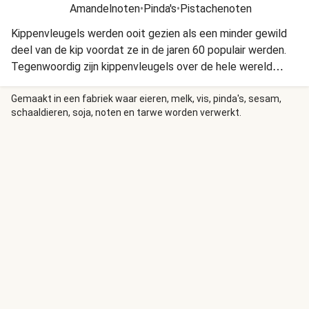
Amandelnoten
•
Pinda's
•
Pistachenoten
Kippenvleugels werden ooit gezien als een minder gewild
deel van de kip voordat ze in de jaren 60 populair werden.
Tegenwoordig zijn kippenvleugels over de hele wereld
geliefd vanwege hun veelzijdigheid, textuur en sterke
smaak.
Gemaakt in een fabriek waar eieren, melk, vis, pinda's, sesam,
schaaldieren, soja, noten en tarwe worden verwerkt.