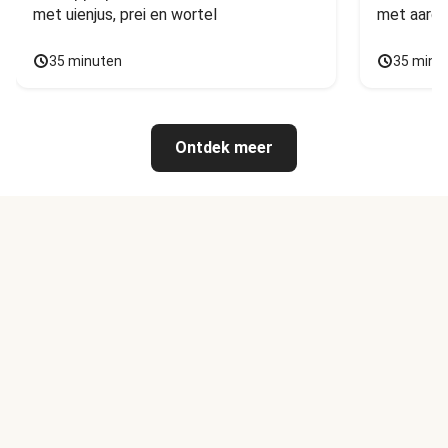
met uienjus, prei en wortel
met aarda
35 minuten
35 minu
Ontdek meer