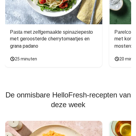
Pasta met zelfgemaakte spinaziepesto
Parelcous
met geroosterde cherrytomaatjes en 
met komko
grana padano
mosterdd
25 minuten
20 minu
De onmisbare HelloFresh-recepten van
deze week