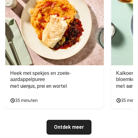
Heek met spekjes en zoete-
Kalkoen m
aardappelpuree
bloemkoo
met uienjus, prei en wortel
met aarda
35 minuten
35 minu
Ontdek meer