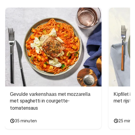
Gevulde varkenshaas met mozzarella
Kipfilet 
met spaghetti in courgette-
met rijst,
tomatensaus
35 minuten
25 minu