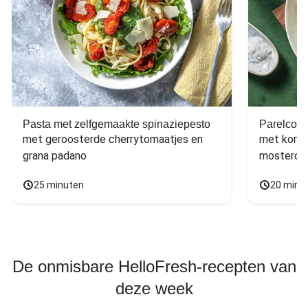
Pasta met zelfgemaakte spinaziepesto
Parelcous
met geroosterde cherrytomaatjes en 
met komko
grana padano
mosterdd
25 minuten
20 minu
De onmisbare HelloFresh-recepten van
deze week