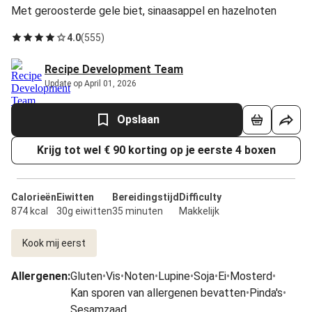
Met geroosterde gele biet, sinaasappel en hazelnoten
4.0
(
555
)
Recipe Development Team
Update op April 01, 2026
Opslaan
Krijg tot wel € 90 korting op je eerste 4 boxen
Calorieën
Eiwitten
Bereidingstijd
Difficulty
874 kcal
30g eiwitten
35 minuten
Makkelijk
Kook mij eerst
Allergenen
:
Gluten
•
Vis
•
Noten
•
Lupine
•
Soja
•
Ei
•
Mosterd
•
Kan sporen van allergenen bevatten
•
Pinda's
•
Sesamzaad