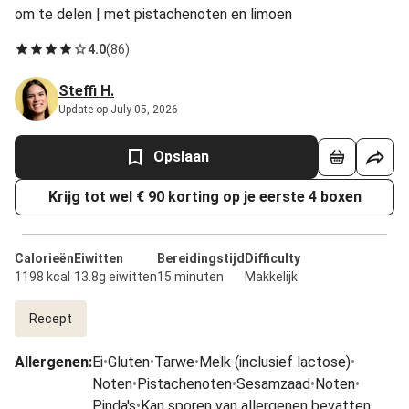
om te delen | met pistachenoten en limoen
4.0
(
86
)
Steffi H.
Update op July 05, 2026
Opslaan
Krijg tot wel € 90 korting op je eerste 4 boxen
Calorieën
Eiwitten
Bereidingstijd
Difficulty
1198 kcal
13.8g eiwitten
15 minuten
Makkelijk
Recept
Allergenen
:
Ei
•
Gluten
•
Tarwe
•
Melk (inclusief lactose)
•
Noten
•
Pistachenoten
•
Sesamzaad
•
Noten
•
Pinda's
•
Kan sporen van allergenen bevatten