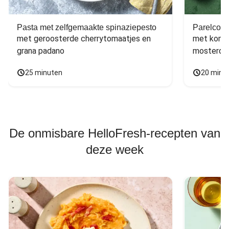
Pasta met zelfgemaakte spinaziepesto
Parelcous
met geroosterde cherrytomaatjes en 
met komko
grana padano
mosterdd
25 minuten
20 minu
De onmisbare HelloFresh-recepten van
deze week