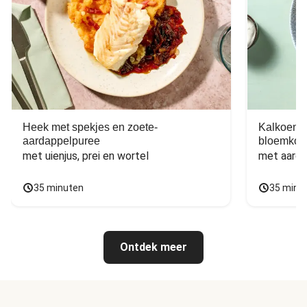
Heek met spekjes en zoete-
Kalkoen m
aardappelpuree
bloemkoo
met uienjus, prei en wortel
met aarda
35 minuten
35 minu
Ontdek meer