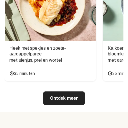
Heek met spekjes en zoete-
Kalkoen m
aardappelpuree
bloemkoo
met uienjus, prei en wortel
met aarda
35 minuten
35 minu
Ontdek meer