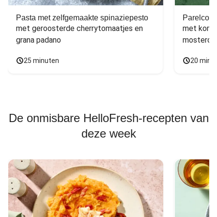
Pasta met zelfgemaakte spinaziepesto
Parelcous
met geroosterde cherrytomaatjes en 
met komko
grana padano
mosterdd
25 minuten
20 minu
De onmisbare HelloFresh-recepten van
deze week