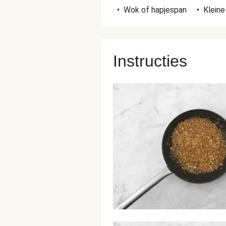
•
Wok of hapjespan
•
Klein
Instructies