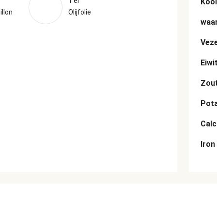
1 el
Kool
llon
Olijfolie
waar
Veze
Eiwi
Zou
Pot
Cal
Iron
n