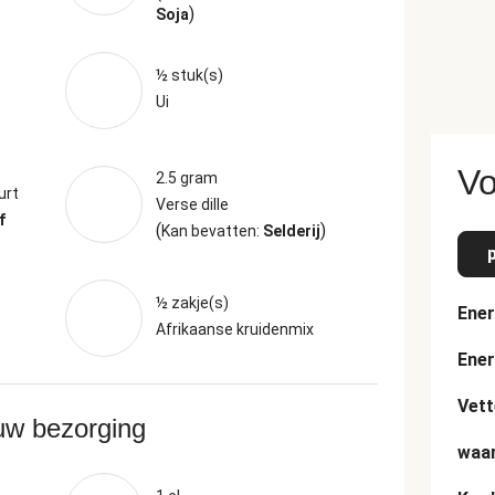
)
Soja
½ stuk(s)
Ui
Vo
2.5 gram
urt
Verse dille
f
(
)
Kan bevatten:
Selderij
½ zakje(s)
Ener
Afrikaanse kruidenmix
Ener
Vett
ouw bezorging
waar