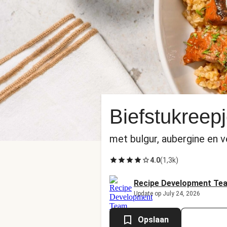
Biefstukreep
met bulgur, aubergine en ve
4.0
(
1,3k
)
Recipe Development Te
Update op July 24, 2026
Opslaan