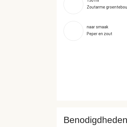
150 ml
Zoutarme groenteboui
naar smaak
Peper en zout
Benodigdhede