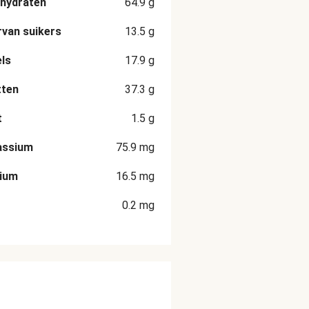
hydraten
64.9
g
van suikers
13.5
g
ls
17.9
g
tten
37.3
g
t
1.5
g
assium
75.9
mg
cium
16.5
mg
0.2
mg