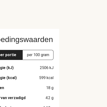
edingswaarden
per portie
per 100 gram
gie (kJ)
2506
kJ
gie (kcal)
599
kcal
en
18
g
van verzadigd
4.2
g