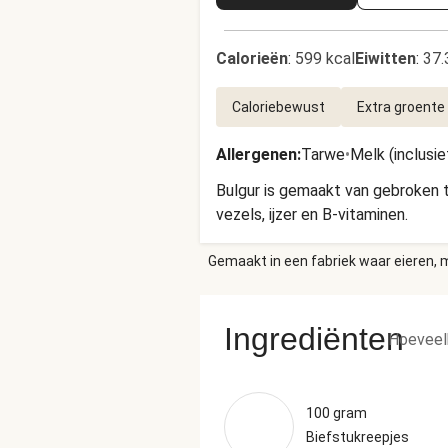
Calorieën
:
599 kcal
Eiwitten
:
37.
Caloriebewust
Extra groente
Allergenen
:
Tarwe
•
Melk (inclusie
Bulgur is gemaakt van gebroken 
vezels, ijzer en B-vitaminen.
Gemaakt in een fabriek waar eieren, m
Ingrediënten
Hoeveel
100 gram
Biefstukreepjes