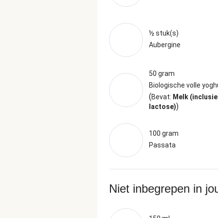
½ stuk(s)
Aubergine
50 gram
Biologische volle yogh
(
Bevat:
Melk (inclusie
)
lactose)
100 gram
Passata
Niet inbegrepen in j