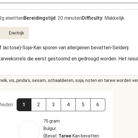
3g eiwitten
Bereidingstijd
:
20 minuten
Difficulty
:
Makkelijk
Eiwitrijk
f lactose)
•
Soja
•
Kan sporen van allergenen bevatten
•
Selderij
tarwekorrels die eerst gestoomd en gedroogd worden. Het result
elk, vis, pinda's, sesam, schaaldieren, soja, noten en tarwe worden ve
heden
1
2
3
4
5
6
75 gram
Bulgur
(
Bevat:
Tarwe
Kan bevatten: