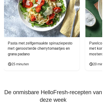
Pasta met zelfgemaakte spinaziepesto
Parelcous
met geroosterde cherrytomaatjes en 
met komko
grana padano
mosterdd
25 minuten
20 minu
De onmisbare HelloFresh-recepten van
deze week