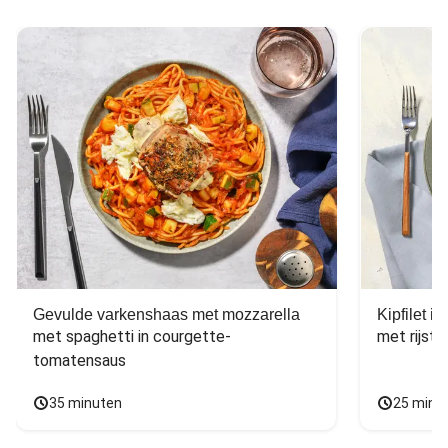
Gevulde varkenshaas met mozzarella
Kipfilet 
met spaghetti in courgette-
met rijst,
tomatensaus
35 minuten
25 minu