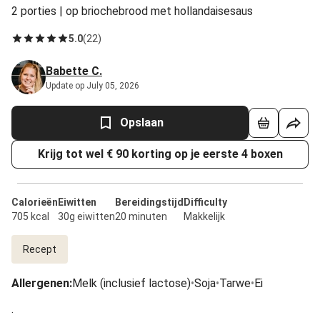
2 porties | op briochebrood met hollandaisesaus
5.0
(
22
)
Babette C.
Update op July 05, 2026
Opslaan
Krijg tot wel € 90 korting op je eerste 4 boxen
Calorieën
Eiwitten
Bereidingstijd
Difficulty
705 kcal
30g eiwitten
20 minuten
Makkelijk
Recept
Allergenen
:
Melk (inclusief lactose)
•
Soja
•
Tarwe
•
Ei
.