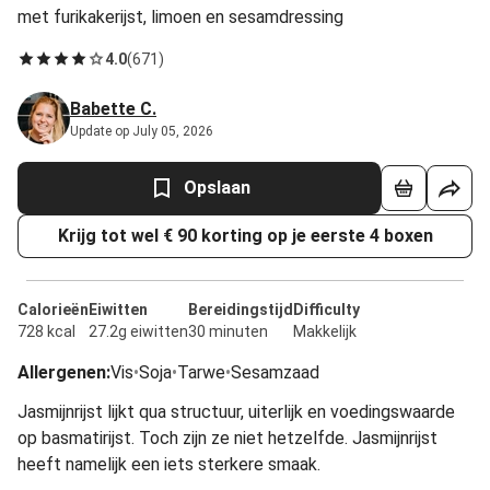
met furikakerijst, limoen en sesamdressing
4.0
(
671
)
Babette C.
Update op July 05, 2026
Opslaan
Krijg tot wel € 90 korting op je eerste 4 boxen
Calorieën
Eiwitten
Bereidingstijd
Difficulty
728 kcal
27.2g eiwitten
30 minuten
Makkelijk
Allergenen
:
Vis
•
Soja
•
Tarwe
•
Sesamzaad
Jasmijnrijst lijkt qua structuur, uiterlijk en voedingswaarde
op basmatirijst. Toch zijn ze niet hetzelfde. Jasmijnrijst
heeft namelijk een iets sterkere smaak.