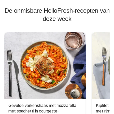
De onmisbare HelloFresh-recepten van
deze week
Gevulde varkenshaas met mozzarella
Kipfilet 
met spaghetti in courgette-
met rijst,