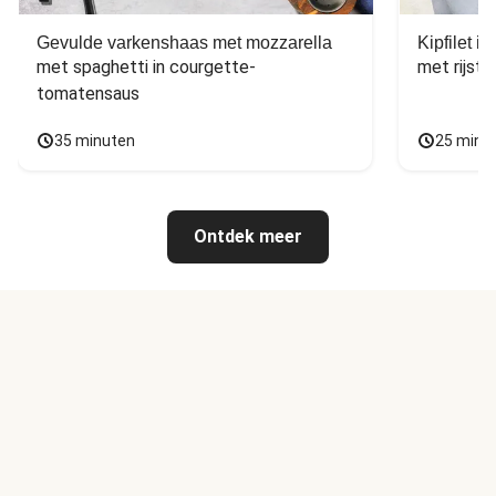
Gevulde varkenshaas met mozzarella
Kipfilet 
met spaghetti in courgette-
met rijst,
tomatensaus
35 minuten
25 minu
Ontdek meer