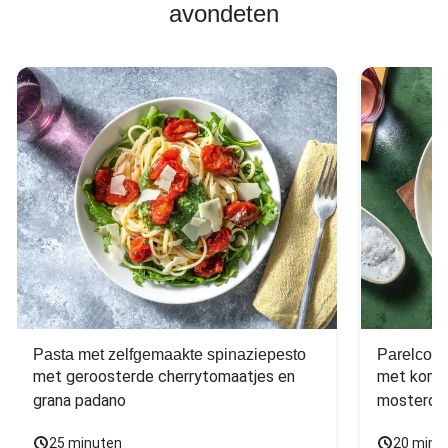
avondeten
Pasta met zelfgemaakte spinaziepesto
Parelcous
met geroosterde cherrytomaatjes en 
met komko
grana padano
mosterdd
25 minuten
20 minu