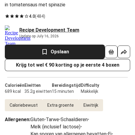
in tomatensaus met spinazie
4.0
(
484
)
Recipe Development Team
Update op July 16, 2026
Opslaan
Krijg tot wel € 90 korting op je eerste 4 boxen
Calorieën
Eiwitten
Bereidingstijd
Difficulty
689 kcal
35.2g eiwitten
15 minuten
Makkelijk
Caloriebewust
Extra groente
Eiwitrijk
Allergenen
:
Gluten
•
Tarwe
•
Schaaldieren
•
Melk (inclusief lactose)
•
Kan sporen van allergenen bevatten
•
Ei
•