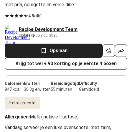
met prei, courgette en verse dille
4.5
(
4k
)
Recipe Development Team
Update op July 05, 2026
Opslaan
Krijg tot wel € 90 korting op je eerste 4 boxen
Calorieën
Eiwitten
Bereidingstijd
Difficulty
847 kcal
38.8g eiwitten
55 minuten
Gemiddeld
Extra groente
Allergenen
:
Melk (inclusief lactose)
Vandaag serveer je een luxe ovenschotel met zalm,