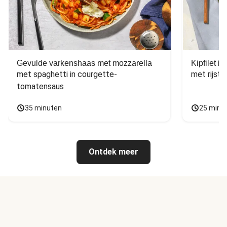
Gevulde varkenshaas met mozzarella
Kipfilet 
met spaghetti in courgette-
met rijst,
tomatensaus
35 minuten
25 minu
Ontdek meer