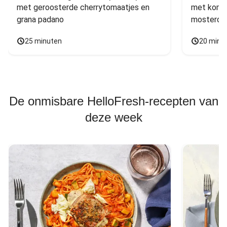
met geroosterde cherrytomaatjes en 
met komko
grana padano
mosterdd
25 minuten
20 minu
De onmisbare HelloFresh-recepten van
deze week