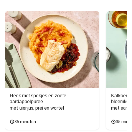
Heek met spekjes en zoete-
Kalkoen m
aardappelpuree
bloemkoo
met uienjus, prei en wortel
met aarda
35 minuten
35 minu