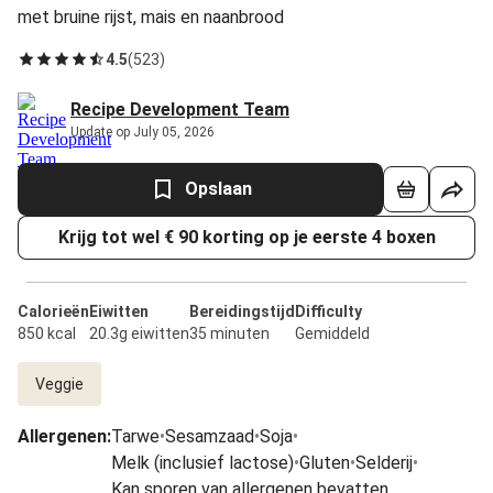
met bruine rijst, mais en naanbrood
4.5
(
523
)
Recipe Development Team
Update op July 05, 2026
Opslaan
Krijg tot wel € 90 korting op je eerste 4 boxen
Calorieën
Eiwitten
Bereidingstijd
Difficulty
850 kcal
20.3g eiwitten
35 minuten
Gemiddeld
Veggie
Allergenen
:
Tarwe
•
Sesamzaad
•
Soja
•
Melk (inclusief lactose)
•
Gluten
•
Selderij
•
Kan sporen van allergenen bevatten