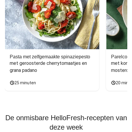
Pasta met zelfgemaakte spinaziepesto
Parelcous
met geroosterde cherrytomaatjes en 
met komko
grana padano
mosterdd
25 minuten
20 minu
De onmisbare HelloFresh-recepten van
deze week