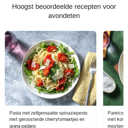
Hoogst beoordeelde recepten voor
avondeten
Pasta met zelfgemaakte spinaziepesto
Parelcous
met geroosterde cherrytomaatjes en 
met komko
grana padano
mosterdd