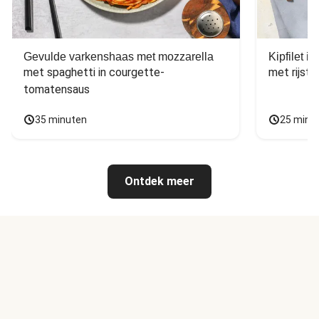
Gevulde varkenshaas met mozzarella
Kipfilet 
met spaghetti in courgette-
met rijst,
tomatensaus
35 minuten
25 minu
Ontdek meer