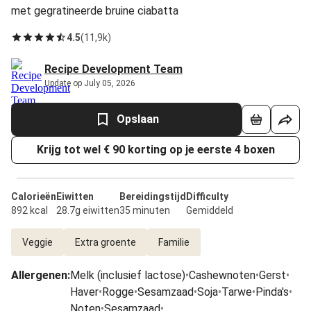
met gegratineerde bruine ciabatta
4.5
(
11,9k
)
Recipe Development Team
Update op July 05, 2026
Opslaan
Krijg tot wel € 90 korting op je eerste 4 boxen
Calorieën
Eiwitten
Bereidingstijd
Difficulty
892 kcal
28.7g eiwitten
35 minuten
Gemiddeld
Veggie
Extra groente
Familie
Allergenen
:
Melk (inclusief lactose)
•
Cashewnoten
•
Gerst
•
Haver
•
Rogge
•
Sesamzaad
•
Soja
•
Tarwe
•
Pinda's
•
Noten
•
Sesamzaad
•