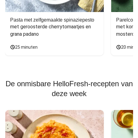
Pasta met zelfgemaakte spinaziepesto
Parelcous
met geroosterde cherrytomaatjes en 
met komko
grana padano
mosterdd
25 minuten
20 minu
De onmisbare HelloFresh-recepten van
deze week