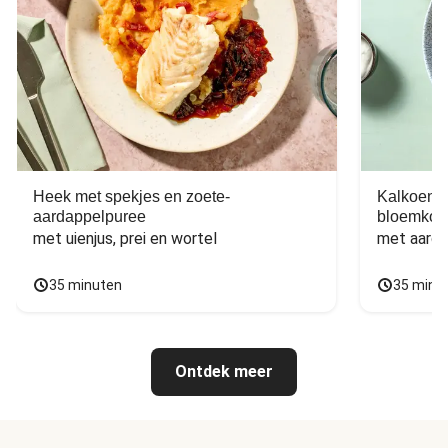
Heek met spekjes en zoete-
Kalkoen m
aardappelpuree
bloemkoo
met uienjus, prei en wortel
met aarda
35 minuten
35 minu
Ontdek meer