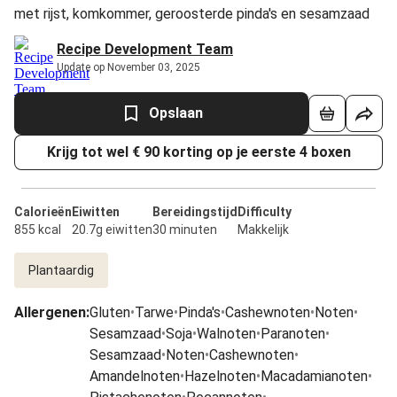
met rijst, komkommer, geroosterde pinda's en sesamzaad
Recipe Development Team
Update op November 03, 2025
Opslaan
Krijg tot wel € 90 korting op je eerste 4 boxen
Calorieën
Eiwitten
Bereidingstijd
Difficulty
855 kcal
20.7g eiwitten
30 minuten
Makkelijk
Plantaardig
Allergenen
:
Gluten
•
Tarwe
•
Pinda's
•
Cashewnoten
•
Noten
•
Sesamzaad
•
Soja
•
Walnoten
•
Paranoten
•
Sesamzaad
•
Noten
•
Cashewnoten
•
Amandelnoten
•
Hazelnoten
•
Macadamianoten
•