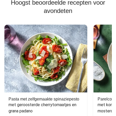
Hoogst beoordeelde recepten voor
avondeten
Pasta met zelfgemaakte spinaziepesto
Parelcous
met geroosterde cherrytomaatjes en 
met komko
grana padano
mosterdd