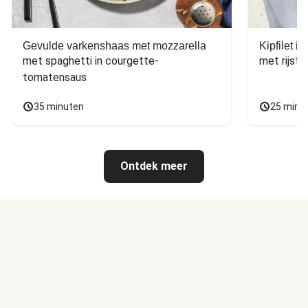
Gevulde varkenshaas met mozzarella
Kipfilet 
met spaghetti in courgette-
met rijst,
tomatensaus
35 minuten
25 minu
Ontdek meer