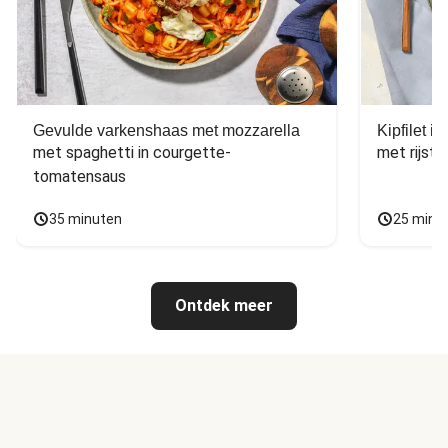
Gevulde varkenshaas met mozzarella
Kipfilet 
met spaghetti in courgette-
met rijst,
tomatensaus
35 minuten
25 minu
Ontdek meer