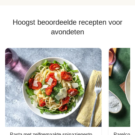
Hoogst beoordeelde recepten voor
avondeten
Pasta met zelfgemaakte spinaziepesto
Parelcous