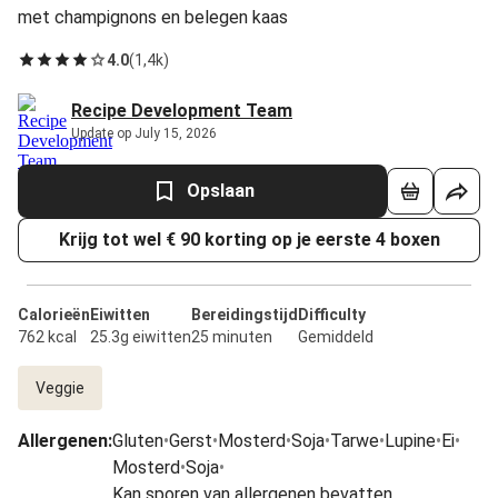
met champignons en belegen kaas
4.0
(
1,4k
)
Recipe Development Team
Update op July 15, 2026
Opslaan
Krijg tot wel € 90 korting op je eerste 4 boxen
Calorieën
Eiwitten
Bereidingstijd
Difficulty
762 kcal
25.3g eiwitten
25 minuten
Gemiddeld
Veggie
Allergenen
:
Gluten
•
Gerst
•
Mosterd
•
Soja
•
Tarwe
•
Lupine
•
Ei
•
Mosterd
•
Soja
•
Kan sporen van allergenen bevatten