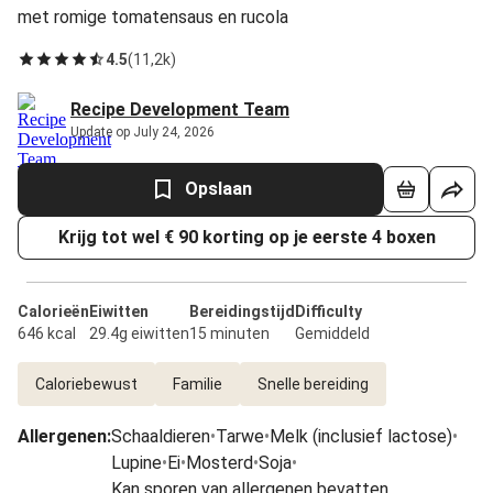
met romige tomatensaus en rucola
4.5
(
11,2k
)
Recipe Development Team
Update op July 24, 2026
Opslaan
Krijg tot wel € 90 korting op je eerste 4 boxen
Calorieën
Eiwitten
Bereidingstijd
Difficulty
646 kcal
29.4g eiwitten
15 minuten
Gemiddeld
Caloriebewust
Familie
Snelle bereiding
Allergenen
:
Schaaldieren
•
Tarwe
•
Melk (inclusief lactose)
•
Lupine
•
Ei
•
Mosterd
•
Soja
•
Kan sporen van allergenen bevatten