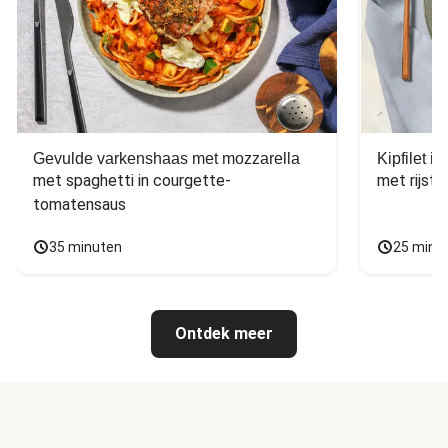
Gevulde varkenshaas met mozzarella
Kipfilet 
met spaghetti in courgette-
met rijst,
tomatensaus
35 minuten
25 minu
Ontdek meer