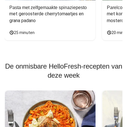
Pasta met zelfgemaakte spinaziepesto
Parelcous
met geroosterde cherrytomaatjes en 
met komko
grana padano
mosterdd
25 minuten
20 minu
De onmisbare HelloFresh-recepten van
deze week