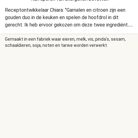
Receptontwikkelaar Chiara: "Garnalen en citroen zijn een
gouden duo in de keuken en spelen de hoofdrol in dit
gerecht. Ik heb ervoor gekozen om deze twee ingrediënten
uit te balanceren met room. De tomaten maken van het
gerecht een zoet en hartig geheel."
Gemaakt in een fabriek waar eieren, melk, vis, pinda's, sesam,
schaaldieren, soja, noten en tarwe worden verwerkt.