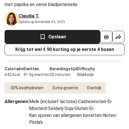
met paprika en verse bladpeterselie
Claudia T.
Update op November 03, 2025
Opslaan
Krijg tot wel € 90 korting op je eerste 4 boxen
Calorieën
Eiwitten
Bereidingstijd
Difficulty
642 kcal
41.9g eiwitten
20 minuten
Makkelijk
-30% koolhydraten
Extra groente
Eiwitrijk
Allergenen
:
Melk (inclusief lactose)
•
Cashewnoten
•
Ei
•
Mosterd
•
Selderij
•
Soja
•
Gluten
•
Ei
•
Kan sporen van allergenen bevatten
•
Noten
•
Pinda's