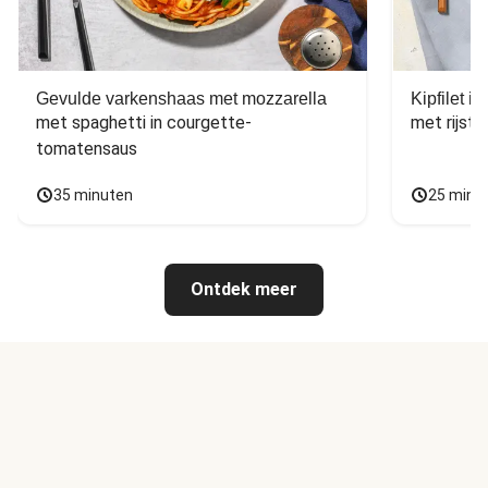
Gevulde varkenshaas met mozzarella
Kipfilet 
met spaghetti in courgette-
met rijst,
tomatensaus
35 minuten
25 minu
Ontdek meer