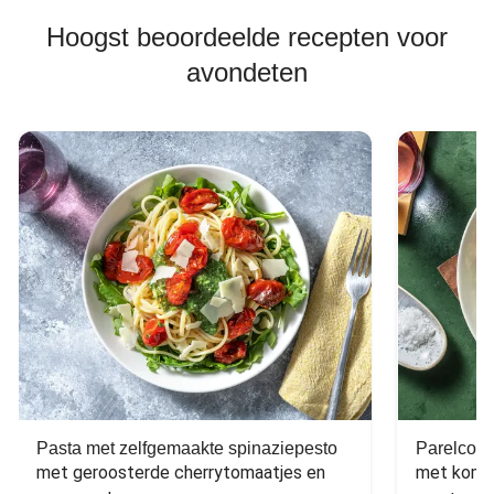
Hoogst beoordeelde recepten voor
avondeten
Pasta met zelfgemaakte spinaziepesto
Parelcous
met geroosterde cherrytomaatjes en 
met komko