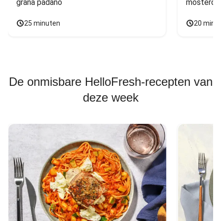
grana padano
mosterdd
25 minuten
20 minu
De onmisbare HelloFresh-recepten van
deze week