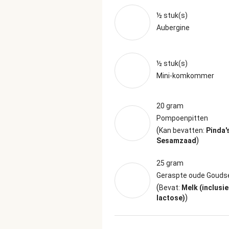
½ stuk(s)
Aubergine
½ stuk(s)
Mini-komkommer
20 gram
Pompoenpitten
(
Kan bevatten:
Pinda'
)
Sesamzaad
25 gram
Geraspte oude Gouds
(
Bevat:
Melk (inclusie
)
lactose)