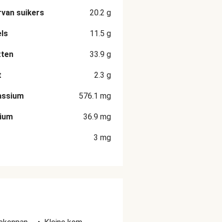
van suikers
20.2
g
ls
11.5
g
tten
33.9
g
t
2.3
g
assium
576.1
mg
cium
36.9
mg
3
mg