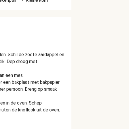
ekenpan
•
Kleine kom
en. Schil de zoete aardappel en
 dik. Dep droog met
van een mes.
er een bakplaat met bakpapier
 per persoon. Breng op smaak
ten in de oven. Schep
nuten de knoflook uit de oven.