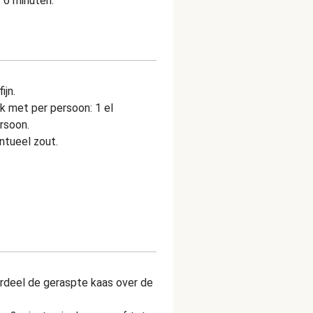
- 6 minuten.
ijn.
k met per persoon: 1 el
rsoon.
tueel zout.
erdeel de geraspte kaas over de