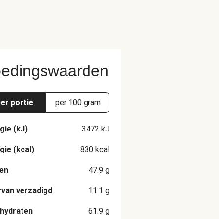
edingswaarden
per portie
per 100 gram
gie (kJ)
3472
kJ
gie (kcal)
830
kcal
en
47.9
g
van verzadigd
11.1
g
hydraten
61.9
g