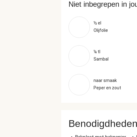
Niet inbegrepen in j
½ el
Olijfolie
¼ tl
Sambal
naar smaak
Peper en zout
Benodigdhede