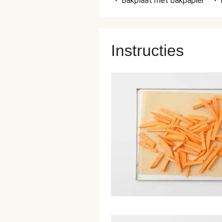
•
Bakplaat met bakpapier
•
Instructies