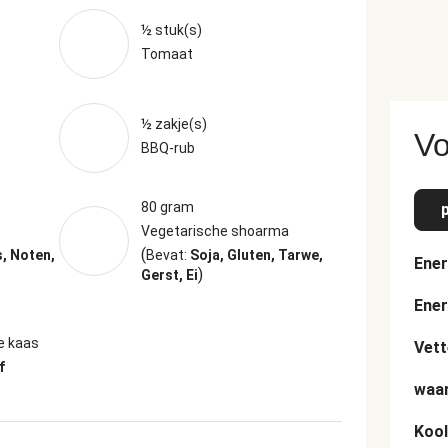
½ stuk(s)
Tomaat
½ zakje(s)
Vo
BBQ-rub
80 gram
Vegetarische shoarma
(
s, Noten,
Bevat:
Soja, Gluten, Tarwe,
Ener
)
Gerst, Ei
Ener
e kaas
Vett
f
waar
Kool