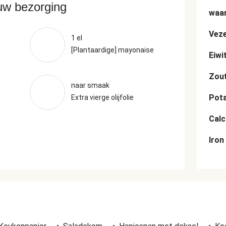
ouw bezorging
waar
Veze
1 el
[Plantaardige] mayonaise
Eiwi
Zou
naar smaak
Pot
Extra vierge olijfolie
Cal
Iron
n