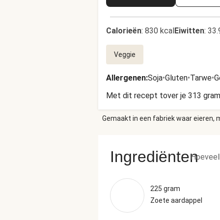
Calorieën
:
830 kcal
Eiwitten
:
33.
Veggie
Allergenen
:
Soja
•
Gluten
•
Tarwe
•
G
Met dit recept tover je 313 gram
Gemaakt in een fabriek waar eieren, m
Ingrediënten
Hoeveel
225 gram
Zoete aardappel