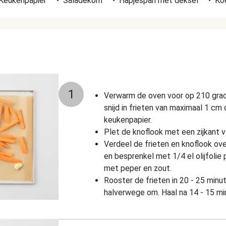
Keukenpapier
•
Saladekom
•
Hapjespan met deksel
•
Ko
1
Verwarm de oven voor op 210 grad
snijd in frieten van maximaal 1 cm
keukenpapier.
Plet de knoflook met een zijkant 
Verdeel de frieten en knoflook ov
en besprenkel met 1/4 el olijfolie
met peper en zout.
Rooster de frieten in 20 - 25 minu
halverwege om. Haal na 14 - 15 mi