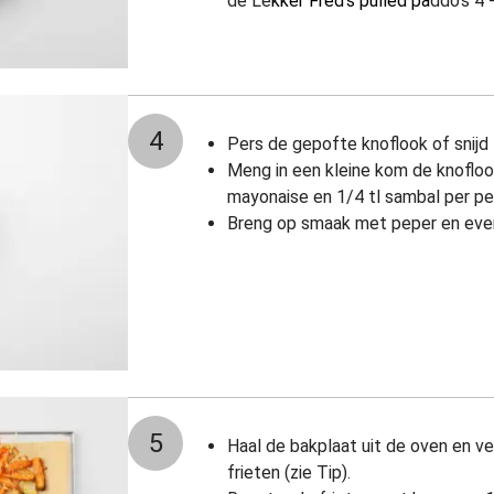
de Le
kker Fred's pulled pa
ddo's 4 
4
Pers de gepofte knoflook of snijd f
Meng in een kleine kom de knofloo
mayonaise en 1/4 tl sambal per pe
Breng op smaak met peper en even
5
Haal de bakplaat uit de oven en v
frieten (zie Tip).