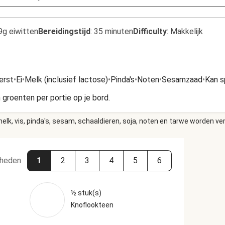
9g eiwitten
Bereidingstijd
:
35 minuten
Difficulty
:
Makkelijk
erst
•
Ei
•
Melk (inclusief lactose)
•
Pinda's
•
Noten
•
Sesamzaad
•
Kan s
 groenten per portie op je bord.
elk, vis, pinda's, sesam, schaaldieren, soja, noten en tarwe worden ve
heden
1
2
3
4
5
6
½ stuk(s)
Knoflookteen