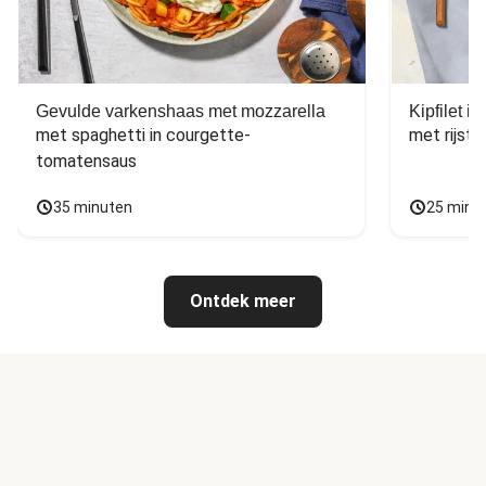
Gevulde varkenshaas met mozzarella
Kipfilet 
met spaghetti in courgette-
met rijst,
tomatensaus
35 minuten
25 minu
Ontdek meer