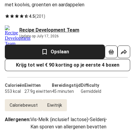
met koolvis, groenten en aardappelen
4.5
(
201
)
Recipe Development Team
Update op July 17, 2026
Opslaan
Krijg tot wel € 90 korting op je eerste 4 boxen
Calorieën
Eiwitten
Bereidingstijd
Difficulty
553 kcal
27.9g eiwitten
45 minuten
Gemiddeld
Caloriebewust
Eiwitrijk
Allergenen
:
Vis
•
Melk (inclusief lactose)
•
Selderij
•
Kan sporen van allergenen bevatten