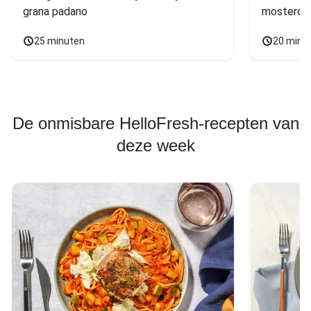
grana padano
mosterdd
25 minuten
20 minu
De onmisbare HelloFresh-recepten van
deze week