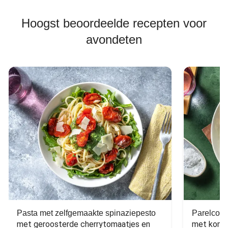
Hoogst beoordeelde recepten voor
avondeten
Pasta met zelfgemaakte spinaziepesto
Parelcous
met geroosterde cherrytomaatjes en 
met komko