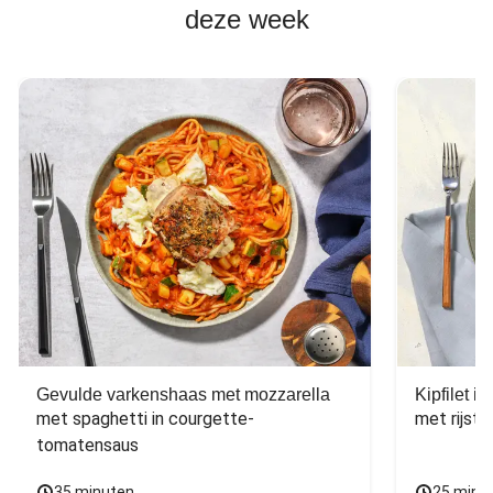
deze week
Gevulde varkenshaas met mozzarella
Kipfilet 
met spaghetti in courgette-
met rijst,
tomatensaus
35 minuten
25 minu