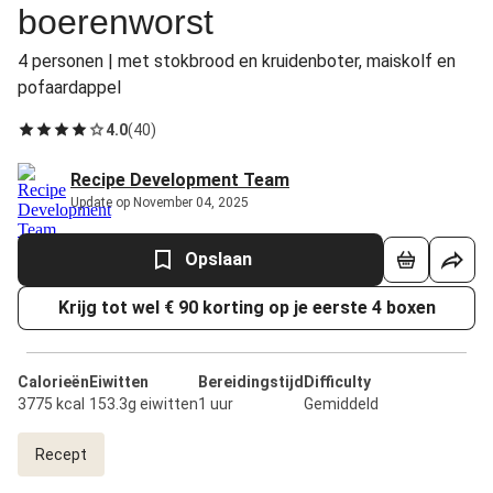
boerenworst
4 personen | met stokbrood en kruidenboter, maiskolf en
pofaardappel
4.0
(
40
)
Recipe Development Team
Update op November 04, 2025
Opslaan
Krijg tot wel € 90 korting op je eerste 4 boxen
Calorieën
Eiwitten
Bereidingstijd
Difficulty
3775 kcal
153.3g eiwitten
1 uur
Gemiddeld
Recept