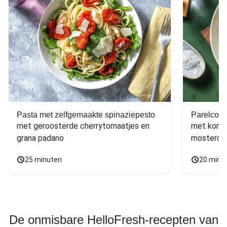
Pasta met zelfgemaakte spinaziepesto
Parelcous
met geroosterde cherrytomaatjes en 
met komko
grana padano
mosterdd
25 minuten
20 minu
De onmisbare HelloFresh-recepten van