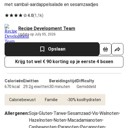
met sambal-aardappelsalade en sesamzaadjes
4.0
(
1,1k
)
Recipe Development Team
Update op July 05, 2026
Opslaan
Krijg tot wel € 90 korting op je eerste 4 boxen
Calorieën
Eiwitten
Bereidingstijd
Difficulty
670 kcal
29.2g eiwitten
30 minuten
Gemiddeld
Caloriebewust
Familie
-30% koolhydraten
Allergenen
:
Soja
•
Gluten
•
Tarwe
•
Sesamzaad
•
Vis
•
Walnoten
•
Hazelnoten
•
Noten
•
Macadamianoten
•
Cashewnoten
•
Paranoten
•
Pecannoten
•