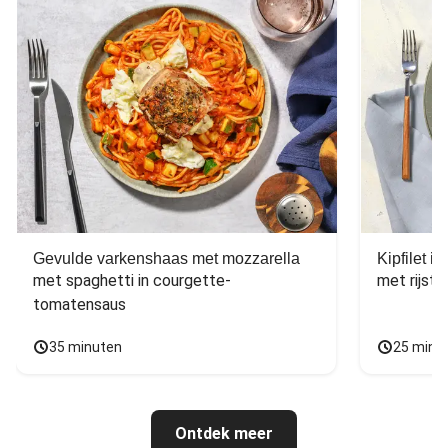
Gevulde varkenshaas met mozzarella
Kipfilet 
met spaghetti in courgette-
met rijst,
tomatensaus
35 minuten
25 minu
Ontdek meer