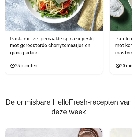
Pasta met zelfgemaakte spinaziepesto
Parelcous
met geroosterde cherrytomaatjes en 
met komko
grana padano
mosterdd
25 minuten
20 minu
De onmisbare HelloFresh-recepten van
deze week