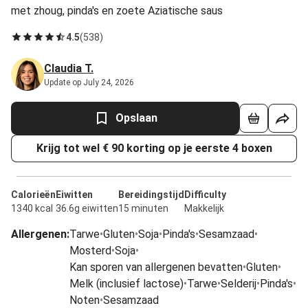
met zhoug, pinda's en zoete Aziatische saus
4.5
(
538
)
Claudia T.
Update op July 24, 2026
Opslaan
Krijg tot wel € 90 korting op je eerste 4 boxen
Calorieën
Eiwitten
Bereidingstijd
Difficulty
1340 kcal
36.6g eiwitten
15 minuten
Makkelijk
Allergenen
:
Tarwe
•
Gluten
•
Soja
•
Pinda's
•
Sesamzaad
•
Mosterd
•
Soja
•
Kan sporen van allergenen bevatten
•
Gluten
•
Melk (inclusief lactose)
•
Tarwe
•
Selderij
•
Pinda's
•
Noten
•
Sesamzaad