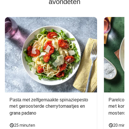
avondeten
Pasta met zelfgemaakte spinaziepesto
Parelcous
met geroosterde cherrytomaatjes en 
met komko
grana padano
mosterdd
25 minuten
20 minu