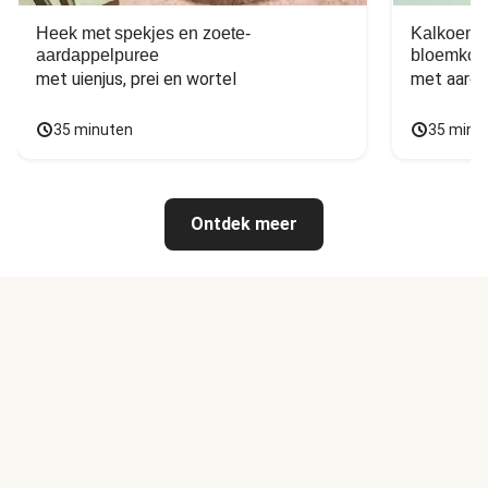
Heek met spekjes en zoete-
Kalkoen m
aardappelpuree
bloemkoo
met uienjus, prei en wortel
met aarda
35 minuten
35 minu
Ontdek meer