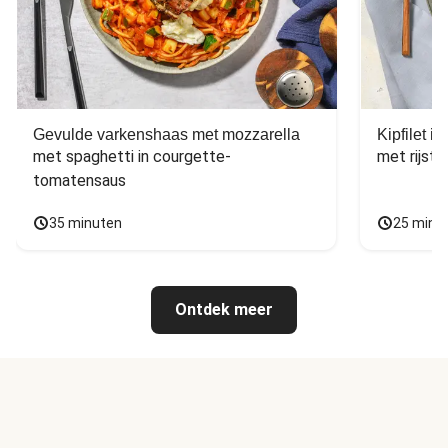
Gevulde varkenshaas met mozzarella
Kipfilet 
met spaghetti in courgette-
met rijst,
tomatensaus
35 minuten
25 minu
Ontdek meer