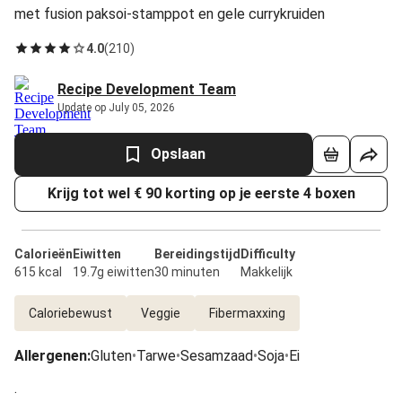
met fusion paksoi-stamppot en gele currykruiden
4.0
(
210
)
Recipe Development Team
Update op July 05, 2026
Opslaan
Krijg tot wel € 90 korting op je eerste 4 boxen
Calorieën
Eiwitten
Bereidingstijd
Difficulty
615 kcal
19.7g eiwitten
30 minuten
Makkelijk
Caloriebewust
Veggie
Fibermaxxing
Allergenen
:
Gluten
•
Tarwe
•
Sesamzaad
•
Soja
•
Ei
.