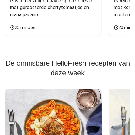
Pasta met zelfgemaakte spinaziepesto
Parelcous
met geroosterde cherrytomaatjes en 
met komko
grana padano
mosterdd
25 minuten
20 minu
De onmisbare HelloFresh-recepten van
deze week