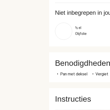
Niet inbegrepen in j
½ el
Olijfolie
Benodigdhede
•
Pan met deksel
•
Vergiet
Instructies