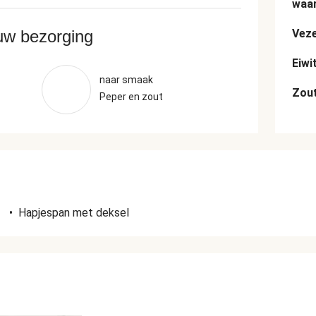
waar
ouw bezorging
Veze
Eiwi
naar smaak
Zou
Peper en zout
n
•
Hapjespan met deksel