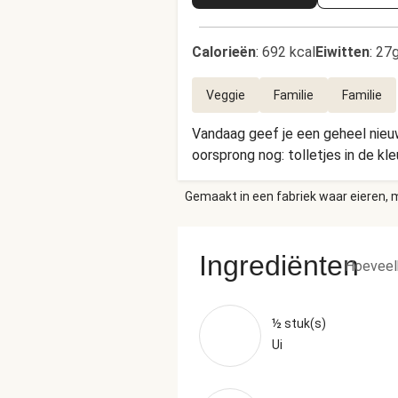
Calorieën
:
692 kcal
Eiwitten
:
27g
Veggie
Familie
Familie
Vandaag geef je een geheel nieuwe
oorsprong nog: tolletjes in de kle
Gemaakt in een fabriek waar eieren, m
Ingrediënten
Hoeveel
½ stuk(s)
Ui