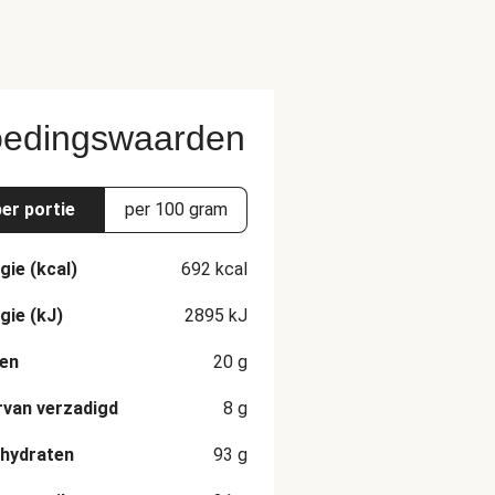
edingswaarden
per portie
per 100 gram
gie (kcal)
692
kcal
gie (kJ)
2895
kJ
en
20
g
van verzadigd
8
g
hydraten
93
g