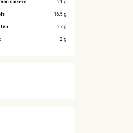
van suikers
21
g
ls
16.5
g
tten
27
g
t
2
g