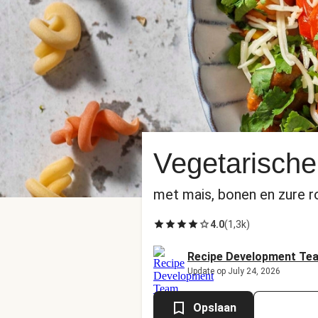
Vegetarische 
met mais, bonen en zure 
4.0
(
1,3k
)
Recipe Development Te
Update op July 24, 2026
Opslaan