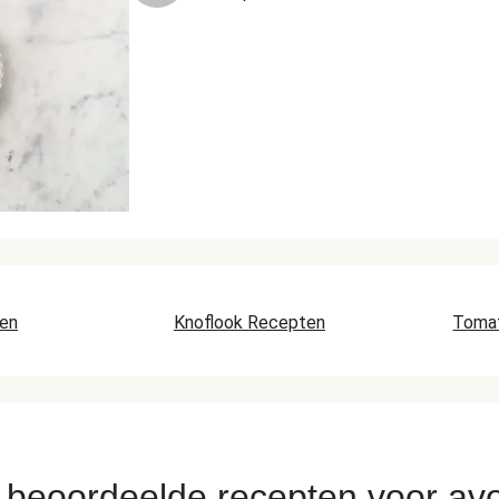
ten
Knoflook Recepten
Toma
 beoordeelde recepten voor av