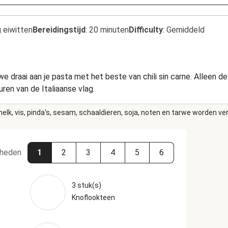
 eiwitten
Bereidingstijd
:
20 minuten
Difficulty
:
Gemiddeld
 draai aan je pasta met het beste van chili sin carne. Alleen de 
uren van de Italiaanse vlag.
elk, vis, pinda's, sesam, schaaldieren, soja, noten en tarwe worden ve
heden
1
2
3
4
5
6
3 stuk(s)
Knoflookteen