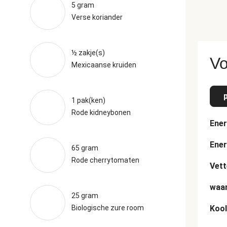
5 gram
Verse koriander
½ zakje(s)
Vo
Mexicaanse kruiden
1 pak(ken)
Rode kidneybonen
Ener
Ener
65 gram
Rode cherrytomaten
Vett
waar
25 gram
Biologische zure room
Kool