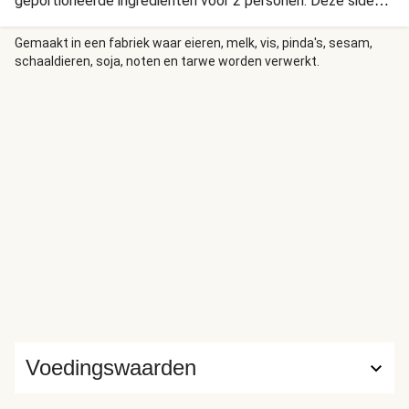
geportioneerde ingrediënten voor 2 personen. Deze side
salad met komkommer, vissaus, verse kruiden en pinda's is
een frisse en smakelijke toevoeging aan jouw maaltijd.
Gemaakt in een fabriek waar eieren, melk, vis, pinda's, sesam,
schaaldieren, soja, noten en tarwe worden verwerkt.
Voedingswaarden