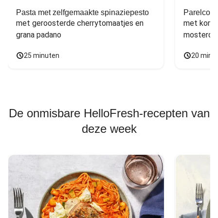
Pasta met zelfgemaakte spinaziepesto
Parelcous
met geroosterde cherrytomaatjes en 
met komko
grana padano
mosterdd
25 minuten
20 minu
De onmisbare HelloFresh-recepten van
deze week