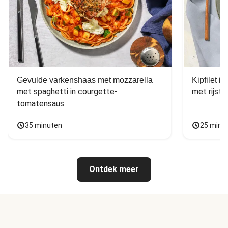
Gevulde varkenshaas met mozzarella
Kipfilet 
met spaghetti in courgette-
met rijst,
tomatensaus
35 minuten
25 minu
Ontdek meer