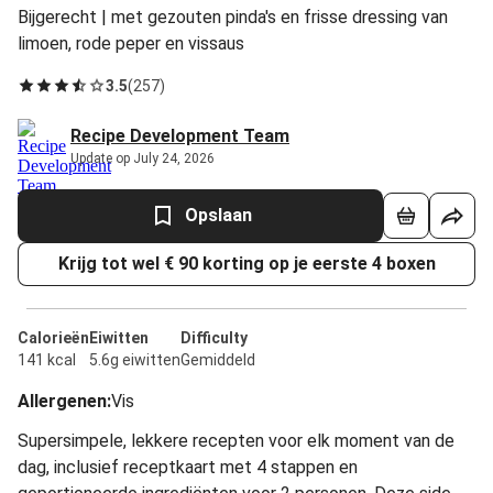
Bijgerecht | met gezouten pinda's en frisse dressing van
limoen, rode peper en vissaus
3.5
(
257
)
Recipe Development Team
Update op July 24, 2026
Opslaan
Krijg tot wel € 90 korting op je eerste 4 boxen
Calorieën
Eiwitten
Difficulty
141 kcal
5.6g eiwitten
Gemiddeld
Allergenen
:
Vis
Supersimpele, lekkere recepten voor elk moment van de
dag, inclusief receptkaart met 4 stappen en