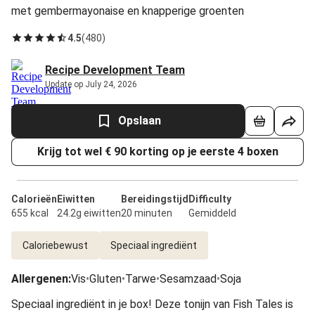
met gembermayonaise en knapperige groenten
4.5
(
480
)
Recipe Development Team
Update op July 24, 2026
Opslaan
Krijg tot wel € 90 korting op je eerste 4 boxen
Calorieën
Eiwitten
Bereidingstijd
Difficulty
655 kcal
24.2g eiwitten
20 minuten
Gemiddeld
Caloriebewust
Speciaal ingrediënt
Allergenen
:
Vis
•
Gluten
•
Tarwe
•
Sesamzaad
•
Soja
Speciaal ingrediënt in je box! Deze tonijn van Fish Tales is