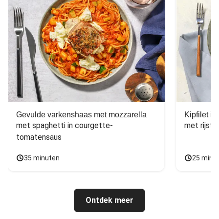
Gevulde varkenshaas met mozzarella
Kipfilet 
met spaghetti in courgette-
met rijst,
tomatensaus
35 minuten
25 minu
Ontdek meer