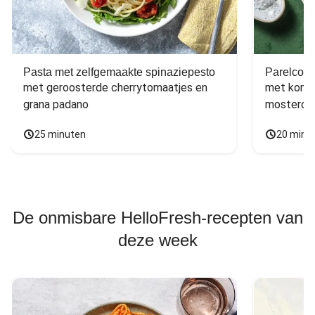
Pasta met zelfgemaakte spinaziepesto
Parelcous
met geroosterde cherrytomaatjes en 
met komko
grana padano
mosterdd
25 minuten
20 minu
De onmisbare HelloFresh-recepten van
deze week