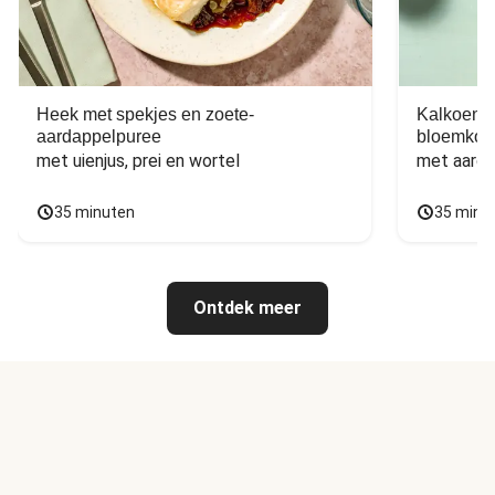
Heek met spekjes en zoete-
Kalkoen m
aardappelpuree
bloemkoo
met uienjus, prei en wortel
met aarda
35 minuten
35 minu
Ontdek meer