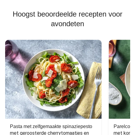
Hoogst beoordeelde recepten voor
avondeten
Pasta met zelfgemaakte spinaziepesto
Parelcous
met geroosterde cherrytomaatjes en 
met komko