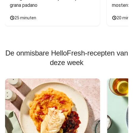
grana padano
mosterdd
25 minuten
20 minu
De onmisbare HelloFresh-recepten van
deze week