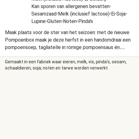
Kan sporen van allergenen bevatten
•
Sesamzaad
•
Melk (inclusief lactose)
•
Ei
•
Soja
•
Lupine
•
Gluten
•
Noten
•
Pinda's
Maak plaats voor de ster van het seizoen: met de nieuwe
Pompoenbox maak je deze herfst in een handomdraai een
pompoensoep, tagliatelle in romige pompoensaus én
appel-perentaart. Hartverwarmend lekker en een overvloed
aan oranje op tafel!
Gemaakt in een fabriek waar eieren, melk, vis, pinda's, sesam,
schaaldieren, soja, noten en tarwe worden verwerkt.