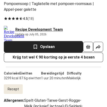
Pompoensoep | Tagliatelle met pompoen-roomsaus |
Appel-peer galette
4.5
(
18
)
Recipe Development Team
Update op July 05, 2026
Opslaan
Krijg tot wel € 90 korting op je eerste 4 boxen
Calorieën
Eiwitten
Bereidingstijd
Difficulty
3299 kcal
87.6g eiwitten
1 uur 20 minuten
Makkelijk
Recept
Allergenen
:
Spelt
•
Gluten
•
Tarwe
•
Gerst
•
Rogge
•
Melk (inclusief lactose)
•
Ei
•
Selderij
•