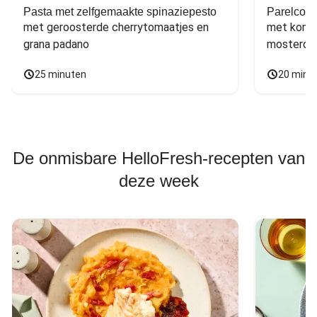
Pasta met zelfgemaakte spinaziepesto
Parelcous
met geroosterde cherrytomaatjes en 
met komko
grana padano
mosterdd
25 minuten
20 minu
De onmisbare HelloFresh-recepten van
deze week