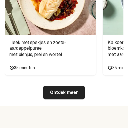
Heek met spekjes en zoete-
Kalkoen m
aardappelpuree
bloemkoo
met uienjus, prei en wortel
met aarda
35 minuten
35 minu
Ontdek meer